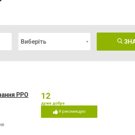
Виберіть
ЗН
вання РРО
12
дуже добре
Я рекомендую
-00