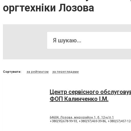
оргтехніки Лозова
Сортувати:
за рейтингом
за переглядами
Центр сервісного обслугову
ФОП Калинченко І.М.
64604, Лозова, мікрорайон 1, б. 12-н/п 1
+380(95)678-99-93
,
+380(97)469-39-86
,
+380(57)457-12