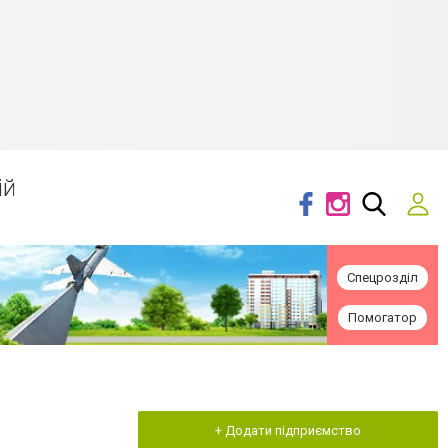
ій
Спецрозділ
Помогатор
+ Додати підприємство