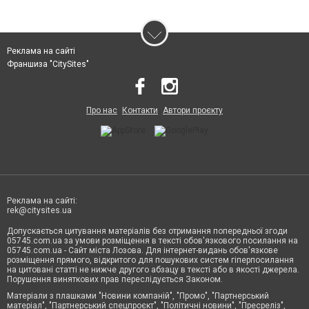
Реклама на сайті
Франшиза "CitySites"
Про нас
Контакти
Автори проєкту
Реклама на сайті:
rek@citysites.ua
Допускається цитування матеріалів без отримання попередньої згоди
05745.com.ua за умови розміщення в тексті обов'язкового посилання на
05745.com.ua - Сайт міста Лозова. Для інтернет-видань обов'язкове
розміщення прямого, відкритого для пошукових систем гіперпосилання
на цитовані статті не нижче другого абзацу в тексті або в якості джерела.
Порушення виняткових прав переслідується Законом.
Матеріали з плашками "Новини компаній", "Промо", "Партнерський
матеріал", "Партнерський спецпроєкт", "Політичні новини", "Пресреліз",