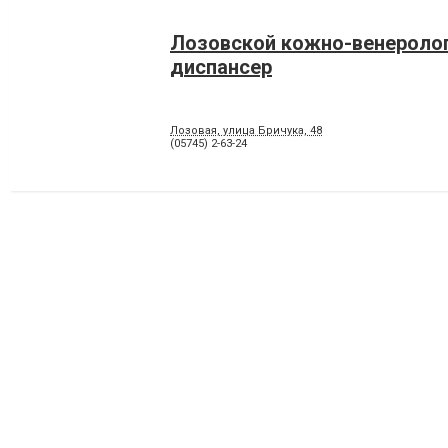
Лозовской кожно-венероло
диспансер
Лозовая, улица Бричука, 48
(05745) 2-63-24