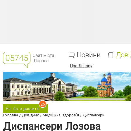
Новини
Дові
Про Лозову
26
Наші спецпроєкти
Головна
Довідник
Медицина, здоров'я
Диспансери
Диспансери Лозова