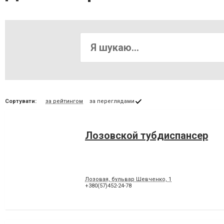
Сортувати:
за рейтингом
за переглядами
Лозовской тубдиспансер
Лозовая, бульвар Шевченко, 1
+380(57)452-24-78