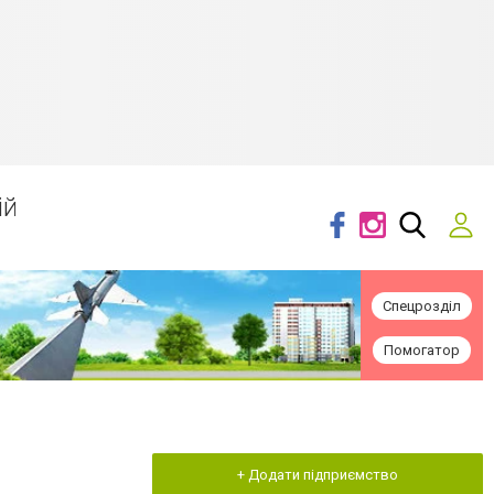
ій
Спецрозділ
Помогатор
+ Додати підприємство