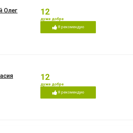
й Олег
12
дуже добре
Я рекомендую
асия
12
дуже добре
Я рекомендую