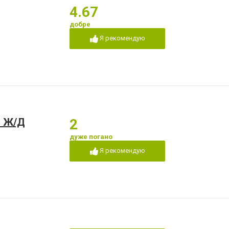
4.67
добре
Я рекомендую
т Ж/Д
2
дуже погано
Я рекомендую