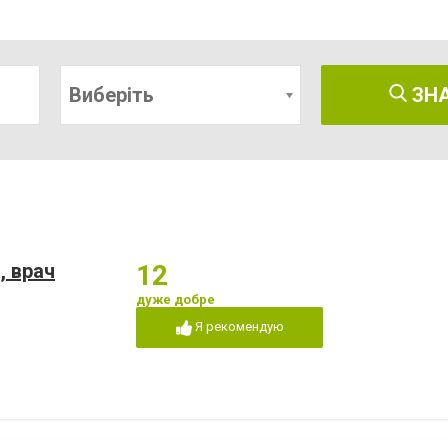
Виберіть
ЗН
, врач
12
дуже добре
Я рекомендую