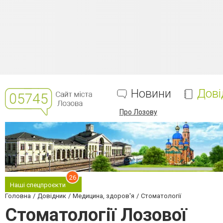
Новини
Дові
Про Лозову
26
Наші спецпроєкти
Головна
Довідник
Медицина, здоров'я
Стоматології
Стоматології Лозової