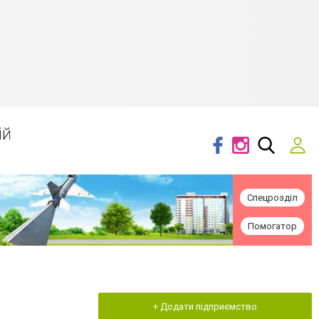
ій
Спецрозділ
Помогатор
+ Додати підприємство