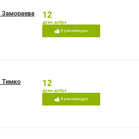
 Замораева
12
дуже добре
Я рекомендую
т Тимко
12
дуже добре
Я рекомендую