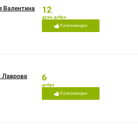
я Валентина
12
дуже добре
Я рекомендую
 Лаврова
6
добре
Я рекомендую