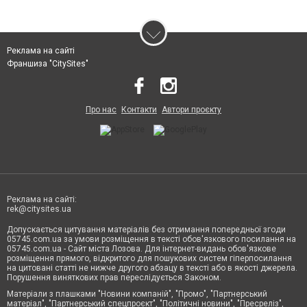
Реклама на сайті
Франшиза "CitySites"
Про нас
Контакти
Автори проєкту
Реклама на сайті:
rek@citysites.ua
Допускається цитування матеріалів без отримання попередньої згоди
05745.com.ua за умови розміщення в тексті обов'язкового посилання на
05745.com.ua - Сайт міста Лозова. Для інтернет-видань обов'язкове
розміщення прямого, відкритого для пошукових систем гіперпосилання
на цитовані статті не нижче другого абзацу в тексті або в якості джерела.
Порушення виняткових прав переслідується Законом.
Матеріали з плашками "Новини компаній", "Промо", "Партнерський
матеріал", "Партнерський спецпроєкт", "Політичні новини", "Пресреліз",