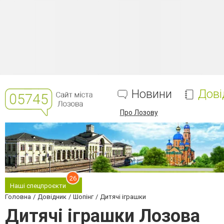
Новини
Дові
Про Лозову
26
Наші спецпроєкти
Головна
Довідник
Шопінг
Дитячі іграшки
Дитячі іграшки Лозова