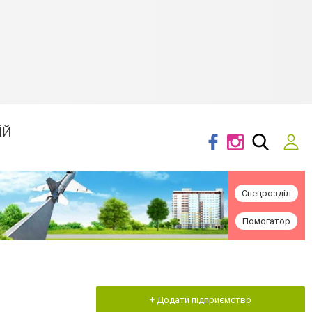
ій
Спецрозділ
Помогатор
+ Додати підприємство