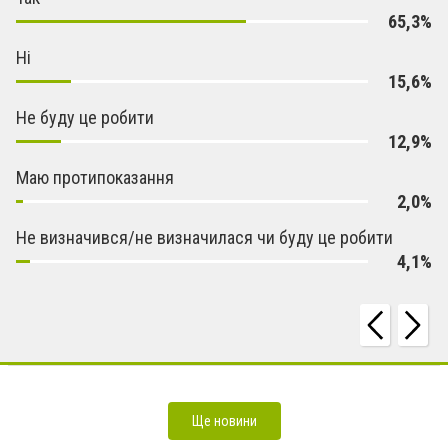
65,3%
Ні
15,6%
Не буду це робити
12,9%
Маю протипоказання
2,0%
Не визначився/не визначилася чи буду це робити
Чому бізнесу важливо замовляти поліграфію у професійній друкарні, а не в онлайн-конструкторах
4,1%
[Спонсорський матеріал]
У повній бойовій готовності: де купити запчастини для трактора МТЗ-82
[Спонсорський матеріал]
Чи обов’язково мати вищу освіту для роботи програмістом? [На правах
реклами]
Розірвання шлюбу з дітьми: експертний огляд та корисні кроки через сайт Шлюбу.net
[На правах реклами]
Як працює система відеоспостереження: простими словами
[ПАРТНЕРСЬКИЙ МАТЕРІАЛ]
Заміна сабвуфера в Audi A4 B5 – як зробити правильно? [На правах
реклами]
Оптимізація на максимум: огляд умивальників на пралку [На правах реклами]
Ще новини