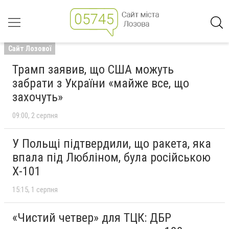
Сайт Лозової
Трамп заявив, що США можуть
забрати з України «майже все, що
захочуть»
09:00
2 серпня
У Польщі підтвердили, що ракета, яка
впала під Любліном, була російською
Х-101
15:15
1 серпня
«Чистий четвер» для ТЦК: ДБР