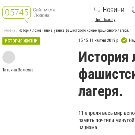
Новини
Про Лозову
Головна
История лозовчанина, узника фашистского концентрационного лагеря.
15:45, 11 квітня 2019 р.
На
ИСТОРИЯ ЖИЗНИ
История 
фашистск
Татьяна Волкова
лагеря.
11 апреля весь мир всп
память почтили минутой
нацизма.