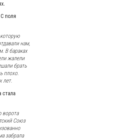
х.
 С поля
, которую
отдавали нам,
м. В бараках
ели жалели
ешали брать
ь плохо.
 лет.
а стала
о ворота
тский Союз
низованно
ма забрала