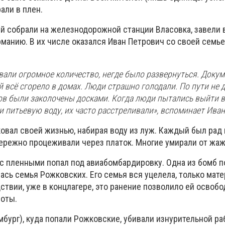
али в плен.
ей собрали на железнодорожной станции Власовка, завели 
рманию. В их числе оказался Иван Петрович со своей семьей
вали огромное количество, негде было развернуться. Докум
 всё сгорело в домах. Люди страшно голодали. По пути не д
нов были заколочены досками. Когда люди пытались выйти 
и питьевую воду, их часто расстреливали», вспоминает Иван
овал своей жизнью, набирая воду из луж. Каждый был рад 
бережно процеживали через платок. Многие умирали от жаж
 с пленными попал под авиабомбардировку. Одна из бомб 
лась семья Рожковских. Его семья вся уцелела, только мат
ствии, уже в концлагере, это ранение позволило ей освобо
оты.
мбург), куда попали Рожковские, убивали изнурительной ра