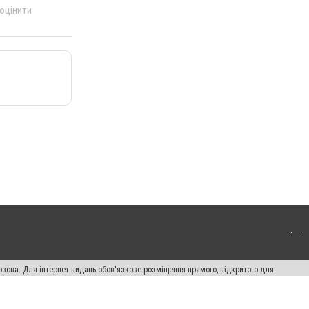
 оцінити
озова. Для інтернет-видань обов'язкове розміщення прямого, відкритого для
лама" публікуються на правах реклами.