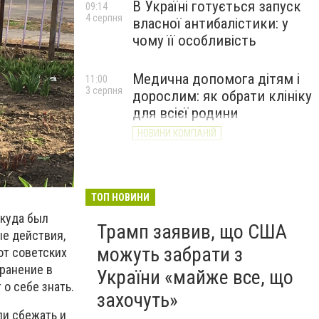
В Україні готується запуск
09:14
4 серпня
власної антибалістики: у
чому її особливість
Медична допомога дітям і
11:00
3 серпня
дорослим: як обрати клініку
для всієї родини
НОВИНИ КОМПАНІЙ
ТОП НОВИНИ
ткуда был
Трамп заявив, що США
ые действия,
можуть забрати з
от советских
 ранение в
України «майже все, що
 о себе знать.
захочуть»
ли сбежать и