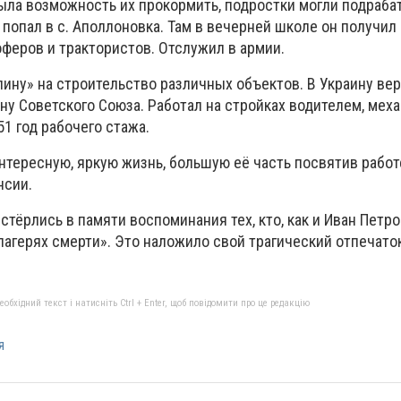
ыла возможность их прокормить, подростки могли подраба
 попал в с. Аполлоновка. Там в вечерней школе он получил
феров и трактористов. Отслужил в армии.
елину» на строительство различных объектов. В Украину ве
ну Советского Союза. Работал на стройках водителем, мех
1 год рабочего стажа.
нтересную, яркую жизнь, большую её часть посвятив работ
нсии.
стёрлись в памяти воспоминания тех, кто, как и Иван Петр
агерях смерти». Это наложило свой трагический отпечаток
бхідний текст і натисніть Ctrl + Enter, щоб повідомити про це редакцію
я