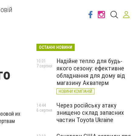
овій
ОСТАННІ НОВИНИ
Надійне тепло для будь-
10:01
7 серпня
якого сезону: ефективне
го
обладнання для дому від
магазину Акватерм
НОВИНИ КОМПАНІЙ
Через російську атаку
14:44
6 серпня
знищено склад запасних
озовой их
частин Toyota Ukraine
ертвам