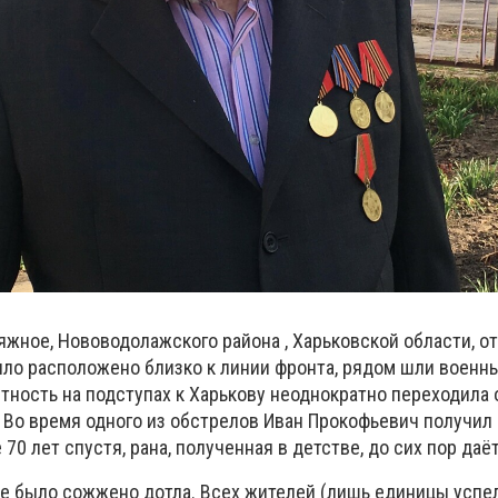
яжное, Нововодолажского района , Харьковской области, о
ыло расположено близко к линии фронта, рядом шли военн
тность на подступах к Харькову неоднократно переходила 
 Во время одного из обстрелов Иван Прокофьевич получил
 70 лет спустя, рана, полученная в детстве, до сих пор даёт
ое было сожжено дотла. Всех жителей (лишь единицы успе