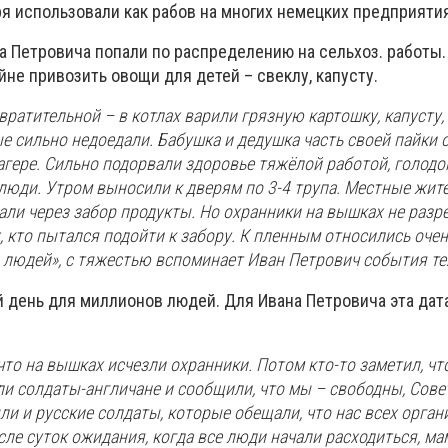
я использовали как рабов на многих немецких предприятия
а Петровича попали по распределению на сельхоз. работы.
йне привозить овощи для детей – свеклу, капусту.
вратительной – в котлах варили грязную картошку, капусту
е сильно недоедали. Бабушка и дедушка часть своей пайки 
агере. Сильно подорвали здоровье тяжёлой работой, голодо
люди. Утром выносили к дверям по 3-4 трупа. Местные жит
али через забор продукты. Но охранники на вышках не разр
х, кто пытался подойти к забору. К пленным относились очен
а людей», с тяжестью вспоминает Иван Петрович события тех
 день для миллионов людей. Для Ивана Петровича эта дат
что на вышках исчезли охранники. Потом кто-то заметил, чт
и солдаты-англичане и сообщили, что мы – свободны, Сове
и и русские солдаты, которые обещали, что нас всех орга
сле суток ожидания, когда все люди начали расходиться, ма