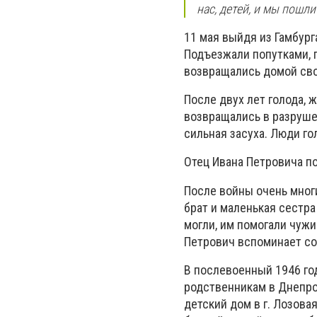
нас, детей, и мы пошл
11 мая выйдя из Гамбург
Подъезжали попутками, п
возвращались домой св
После двух лет голода,
возвращались в разруше
сильная засуха. Люди го
Отец Ивана Петровича по
После войны очень мног
брат и маленькая сестр
могли, им помогали чужи
Петрович вспоминает со 
В послевоенный 1946 го
родственникам в Днепроп
детский дом в г. Лозова