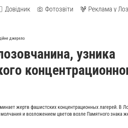
Довідник
Фотозвіти
Реклама у Лоз
дійне джерело
лозовчанина, узника
ого концентрационно
оминает жертв фашистских концентрационных лагерей. В Л
 молчания и возложением цветов возле Памятного знака ж