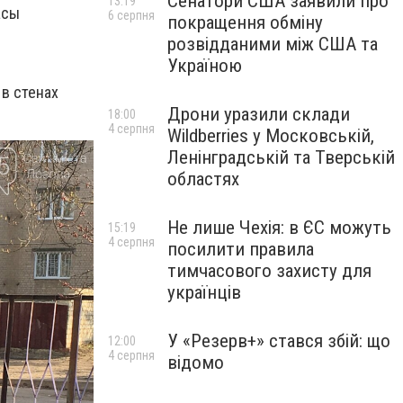
Сенатори США заявили про
13:19
асы
6 серпня
покращення обміну
розвідданими між США та
Україною
 в стенах
Дрони уразили склади
18:00
4 серпня
Wildberries у Московській,
Ленінградській та Тверській
областях
Не лише Чехія: в ЄС можуть
15:19
4 серпня
посилити правила
тимчасового захисту для
українців
У «Резерв+» стався збій: що
12:00
4 серпня
відомо