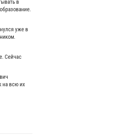
тывать в
 образование.
рнулся уже в
аником.
е. Сейчас
ович
 на всю их