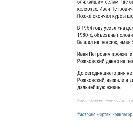
ближайшим сёлам, где б
колхозах. Иван Петрович
Позже окончил курсы шо
В 1954 году уехал «на ц
1980-х, объездив полови
Вышел на пенсию, имея 5
Иван Петрович прожил и
Рожковский давно на пе
До сегодняшнего дня не 
Рожковский, выжили в «л
дальнейшую жизнь.
Якщо ви помітили помилку, виділіть нео
#история жертвы концлагер