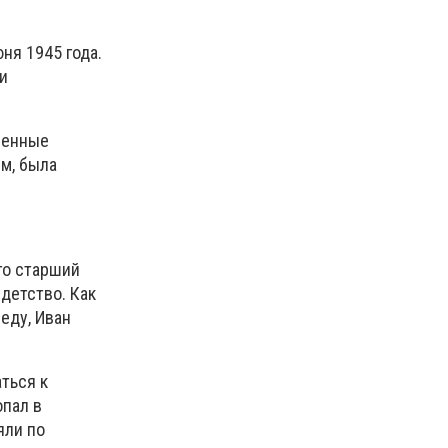
ня 1945 года.
и
ленные
м, была
го старший
детство. Как
еду, Иван
ться к
опал в
яли по