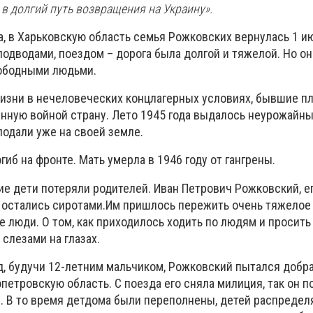
и в долгий путь возвращения на Украину».
а, в Харьковскую область семья Рожковских вернулась 1 ию
одводами, поездом – дорога была долгой и тяжелой. Но он
ободными людьми.
 жизни в нечеловеческих концлагерных условиях, бывшие п
нную войной страну. Лето 1945 года выдалось неурожайны
лодали уже на своей земле.
гиб на фронте. Мать умерла в 1946 году от гангрены.
ие дети потеряли родителей. Иван Петрович Рожковский, е
а остались сиротами.Им пришлось пережить очень тяжелое 
е люди. О том, как приходилось ходить по людям и просить 
слезами на глазах.
д, будучи 12-летним мальчиком, Рожковский пытался добра
етровскую область. С поезда его сняла милиция, так он п
я. В то время детдома были переполнены, детей распредел