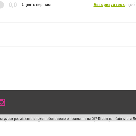
0,0
Оцініть першим
Авторизуйтесь
, щоб
а умови розміщення в тексті обов'язкового посилання на 05745.com.ua - Сайт міста Л
сті або в якості джерела. Порушення виняткових прав переслідується Законом.
ський спецпроєкт", "Політичні новини", "Пресреліз", "PR", "Офіційно", "Політична рек