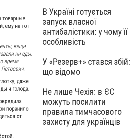
В Україні готується
в товарные
запуск власної
, ему на тот
антибалістики: у чому її
особливість
енты, вещи –
авали ни еды,
У «Резерв+» стався збій:
во время
 Петрович.
що відомо
глотку, даже
ды и голода.
Не лише Чехія: в ЄС
можуть посилити
повредила
ери поранило
правила тимчасового
диться от
захисту для українців
ботой.