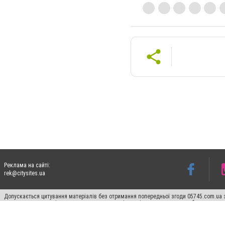
Реклама на сайті:
rek@citysites.ua
Допускається цитування матеріалів без отримання попередньої згоди 05745.com.ua з
пошукових систем гіперпосилання на цитовані статті не нижче другого абзацу в тек
Матеріали з плашками "Новини компаній", "Промо", "Партнерський матеріал", "Партнер