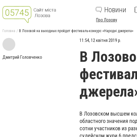
Новини
Про Лозову
Головна
В Лозовой на выходных пройдет фестиваль-конкурс «Народні джерела»
11:54, 12 квітня 2019 р.
В Лозово
Дмитрий Головченко
фестивал
джерела
В Лозовском высшем ко
областного значения по
сотни участников из раз
судейском жури 6 предст