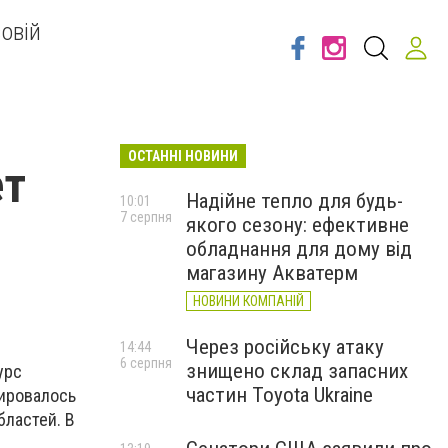
овій
ОСТАННІ НОВИНИ
ет
Надійне тепло для будь-
10:01
7 серпня
якого сезону: ефективне
обладнання для дому від
магазину Акватерм
НОВИНИ КОМПАНІЙ
Через російську атаку
14:44
6 серпня
знищено склад запасних
урс
частин Toyota Ukraine
рировалось
бластей. В