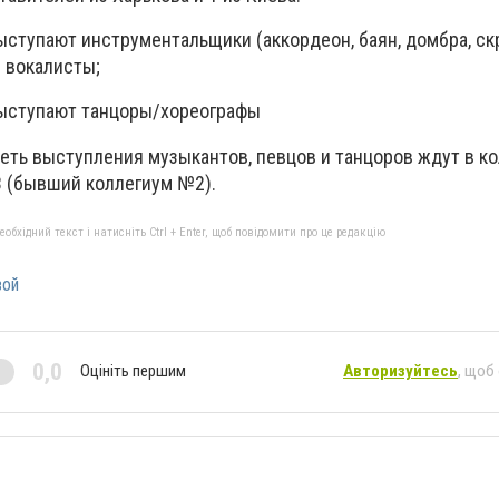
 выступают инструментальщики (аккордеон, баян, домбра, ск
 вокалисты;
 выступают танцоры/хореографы
ть выступления музыкантов, певцов и танцоров ждут в к
3 (бывший коллегиум №2).
бхідний текст і натисніть Ctrl + Enter, щоб повідомити про це редакцію
вой
0,0
Оцініть першим
Авторизуйтесь
, щоб