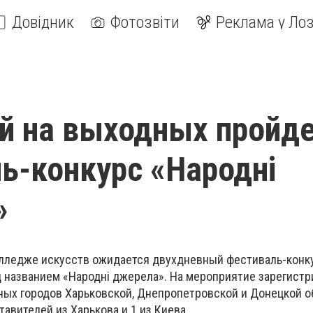
Довідник
Фотозвіти
Реклама у Лоз
й на выходных пройд
ь-конкурс «Народні
»
лледже искусств ожидается двухдневный фестиваль-конк
д названием «Народні
джерела
». На мероприятие зарегист
ных городов Харьковской, Днепропетровской и Донецкой о
авителей из Харькова и 1 из Киева.