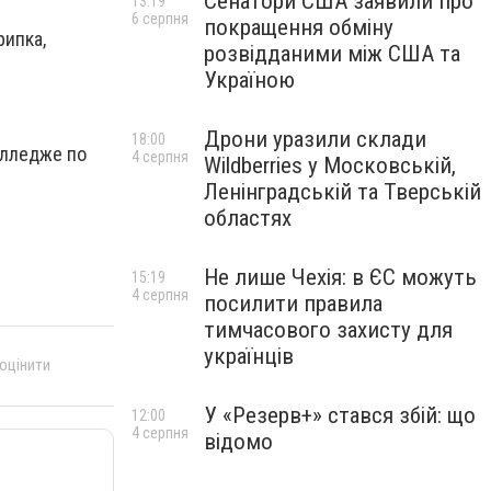
Сенатори США заявили про
13:19
6 серпня
покращення обміну
рипка,
розвідданими між США та
Україною
Дрони уразили склади
18:00
олледже по
4 серпня
Wildberries у Московській,
Ленінградській та Тверській
областях
Не лише Чехія: в ЄС можуть
15:19
4 серпня
посилити правила
тимчасового захисту для
українців
 оцінити
У «Резерв+» стався збій: що
12:00
4 серпня
відомо