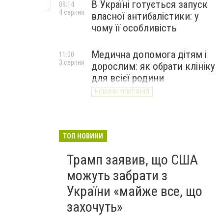
В Україні готується запуск
09:14
4 серпня
власної антибалістики: у
чому її особливість
Медична допомога дітям і
11:00
3 серпня
дорослим: як обрати клініку
для всієї родини
НОВИНИ КОМПАНІЙ
ТОП НОВИНИ
Трамп заявив, що США
можуть забрати з
України «майже все, що
захочуть»