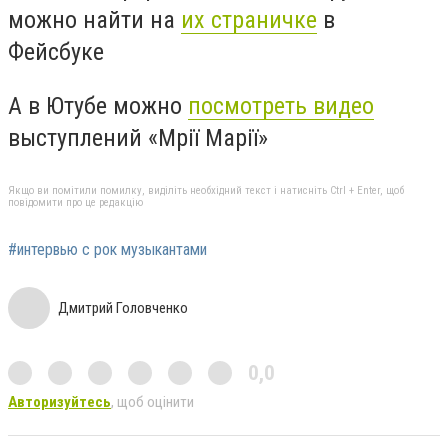
можно найти на
их страничке
в
Фейсбуке
А в Ютубе можно
посмотреть видео
выступлений
«Мрії Марії»
Якщо ви помітили помилку, виділіть необхідний текст і натисніть Ctrl + Enter, щоб
повідомити про це редакцію
#интервью с рок музыкантами
Дмитрий Головченко
0,0
Авторизуйтесь
, щоб оцінити