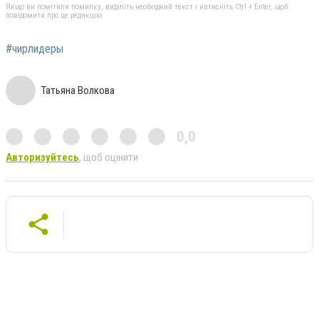
Якщо ви помітили помилку, виділіть необхідний текст і натисніть Ctrl + Enter, щоб
повідомити про це редакцію
#чирлидеры
Татьяна Волкова
0,0
Авторизуйтесь
, щоб оцінити