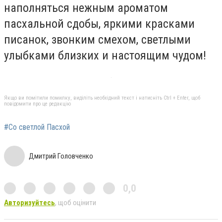
наполняться нежным ароматом
пасхальной сдобы, яркими красками
писанок, звонким смехом, светлыми
улыбками близких и настоящим чудом!
Якщо ви помітили помилку, виділіть необхідний текст і натисніть Ctrl + Enter, щоб
повідомити про це редакцію
#Со светлой Пасхой
Дмитрий Головченко
0,0
Авторизуйтесь
, щоб оцінити