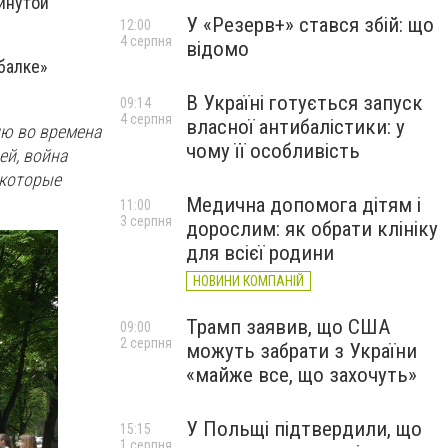
инутой
У «Резерв+» стався збій: що
12:00
4 серпня
відомо
балке»
В Україні готується запуск
09:14
4 серпня
власної антибалістики: у
лю во времена
чому її особливість
ей, война
 которые
Медична допомога дітям і
11:00
3 серпня
дорослим: як обрати клініку
для всієї родини
НОВИНИ КОМПАНІЙ
Трамп заявив, що США
09:00
2 серпня
можуть забрати з України
«майже все, що захочуть»
У Польщі підтвердили, що
15:15
1 серпня