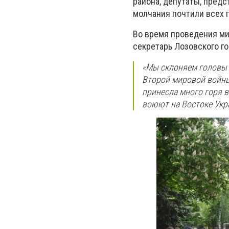
района, депутаты, пред
молчания почтили всех 
Во время проведения ми
секретарь Лозовского го
«Мы склоняем головы 
Второй мировой войны
принесла много горя в
воюют на Востоке Укра