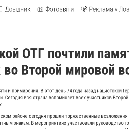
Довідник
Фотозвіти
Реклама у Лоз
кой ОТГ почтили памя
 во Второй мировой в
мяти и примирения. В этот день 74 года назад нацистской Г
ии. Сегодня вся страна вспоминает всех участников Второ
х.
вском районе сегодня прошли торжественные возложения 
ятным знакам. В мероприятиях участвовали руководство го