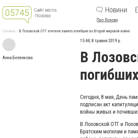
Новини
Про Лозову
Головна
В Лозовской ОТГ почтили память погибших во Второй мировой войне
15:44, 8 травня 2019 р.
В Лозовс
Анна Беленкова
погибших
Сегодня, 8 мая, День па
подписан акт капитуляц
войны живых и почивши
В Лозовской ОТГ и Лозо
Братским могилам и пам