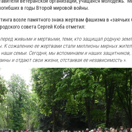
ставители ветеранской организации, учащаяся молодежь. М
погибших в годы Второй мировой войны.
тинга возле памятного знака жертвам фашизма в «заячьих 
родского совета Сергей Коба отметил:
перед живыми и мертвыми, теми, кто защищал родную зем
. К сожалению ее жертвами стали миллионы мирных жител
 наши семьи. Сегодня, мы вспоминаем и наших защитников,
ины и отдают свои жизни, отстаивая ее независимость ».