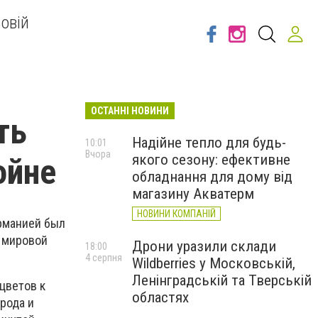
овій
ОСТАННІ НОВИНИ
ть
Надійне тепло для будь-
10:01
Вчора
якого сезону: ефективне
ойне
обладнання для дому від
магазину Акватерм
НОВИНИ КОМПАНІЙ
ерманией был
й мировой
Дрони уразили склади
18:00
4 серпня
Wildberries у Московській,
Ленінградській та Тверській
цветов к
областях
рода и