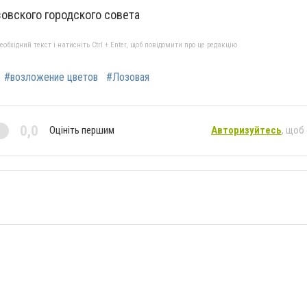
овского городского совета
бхідний текст і натисніть Ctrl + Enter, щоб повідомити про це редакцію
#возложение цветов
#Лозовая
0,0
Оцініть першим
Авторизуйтесь
, щоб