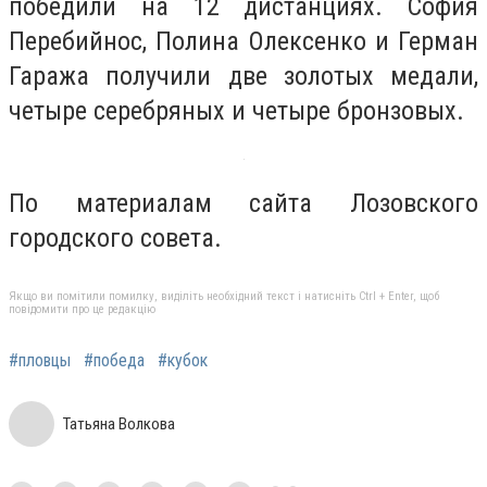
победили на 12 дистанциях. София
Перебийнос, Полина Олексенко и Герман
Гаража получили две золотых медали,
четыре серебряных и четыре бронзовых.
По материалам сайта Лозовского
городского совета.
Якщо ви помітили помилку, виділіть необхідний текст і натисніть Ctrl + Enter, щоб
повідомити про це редакцію
#пловцы
#победа
#кубок
Татьяна Волкова