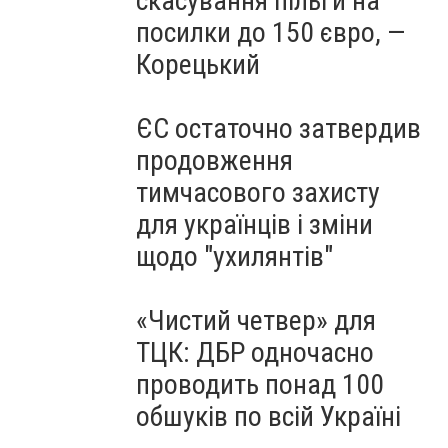
скасування пільги на
посилки до 150 євро, —
Корецький
ЄС остаточно затвердив
продовження
тимчасового захисту
для українців і зміни
щодо "ухилянтів"
«Чистий четвер» для
ТЦК: ДБР одночасно
проводить понад 100
обшуків по всій Україні