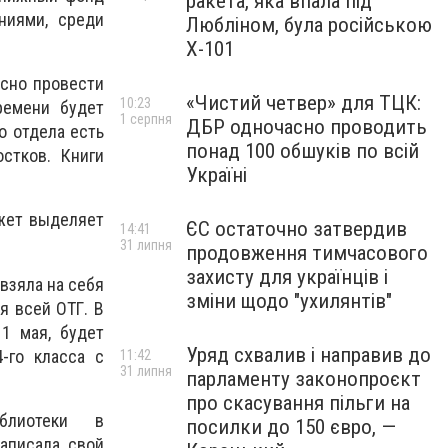
ракета, яка впала під
ниями, среди
Любліном, була російською
Х-101
есно провести
«Чистий четвер» для ТЦК:
10:23
ремени будет
1 серпня
ДБР одночасно проводить
о отдела есть
понад 100 обшуків по всій
стков. Книги
Україні
жет выделяет
ЄС остаточно затвердив
14:41
31 липня
продовження тимчасового
захисту для українців і
взяла на себя
зміни щодо "ухилянтів"
я всей ОТГ. В
11 мая, будет
Уряд схвалив і направив до
4-го класса с
11:42
31 липня
парламенту законопроєкт
про скасування пільги на
лиотеки в
посилки до 150 євро, —
аписала свой