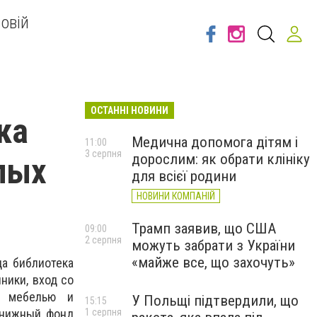
овій
ОСТАННІ НОВИНИ
ка
Медична допомога дітям і
11:00
3 серпня
дорослим: як обрати клініку
лых
для всієї родини
НОВИНИ КОМПАНІЙ
Трамп заявив, що США
09:00
2 серпня
можуть забрати з України
«майже все, що захочуть»
да библиотека
ники, вход со
й мебелью и
У Польщі підтвердили, що
15:15
Книжный фонд
1 серпня