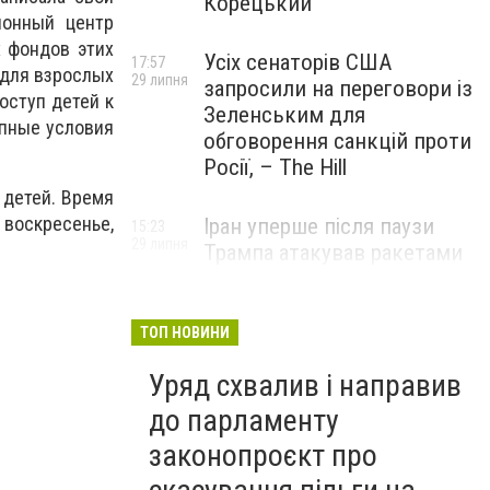
Корецький
ионный центр
х фондов этих
Усіх сенаторів США
17:57
 для взрослых
29 липня
запросили на переговори із
оступ детей к
Зеленським для
упные условия
обговорення санкцій проти
Росії, – The Hill
 детей. Время
воскресенье,
Іран уперше після паузи
15:23
29 липня
Трампа атакував ракетами
американську базу
ТОП НОВИНИ
Уряд схвалив і направив
до парламенту
законопроєкт про