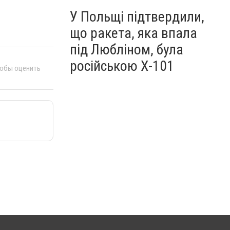
У Польщі підтвердили,
що ракета, яка впала
під Любліном, була
російською Х-101
тобы оценить