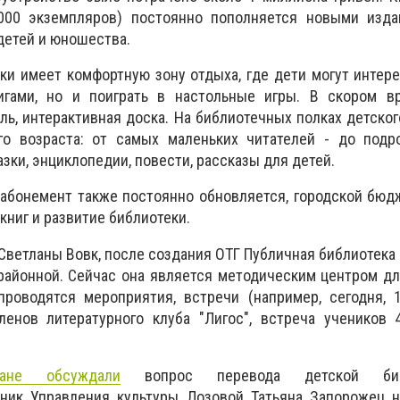
000 экземпляров) постоянно пополняется новыми изда
 детей и юношества.
ки имеет комфортную зону отдыха, где дети могут интер
игами, но и поиграть в настольные игры. В скором в
ль, интерактивная доска. На библиотечных полках детског
го возраста: от самых маленьких читателей - до подро
зки, энциклопедии, повести, рассказы для детей.
абонемент также постоянно обновляется, городской бюд
 книг и развитие библиотеки.
Светланы Вовк, после создания ОТГ Публичная библиотека 
 районной. Сейчас она является методическим центром дл
проводятся мероприятия, встречи (например, сегодня, 
ленов литературного клуба "Лигос", встреча учеников 
чане обсуждали
вопрос перевода детской биб
ьник Управления культуры Лозовой Татьяна Запорожец н