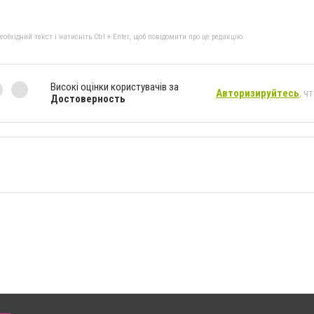
бхідний текст і натисніть Ctrl + Enter, щоб повідомити про це редакцію
Високі оцінки користувачів за
Авторизируйтесь
, ч
Достоверность