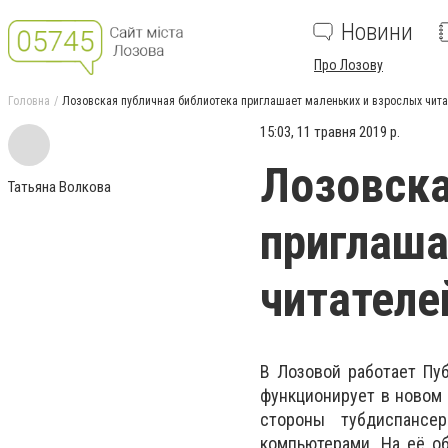
Новини
Про Лозову
Головна
Лозовская публичная библиотека приглашает маленьких и взрослых чит
15:03, 11 травня 2019 р.
Лозовска
Татьяна Волкова
приглаша
читателе
В Лозовой работает Пуб
функционирует в новом 
стороны тубдиспансе
компьютерами. На её о