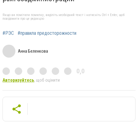
Якщо ви помітили помилку, виділіть необхідний текст і натисніть Ctrl + Enter, щоб
повідомити про це редакцію
#РЭС
#правила предосторожности
Анна Беленкова
0,0
Авторизуйтесь
, щоб оцінити