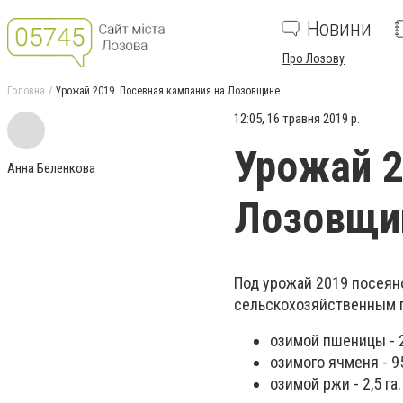
Новини
Про Лозову
Головна
Урожай 2019. Посевная кампания на Лозовщине
12:05, 16 травня 2019 р.
Урожай 2
Анна Беленкова
Лозовщи
Под урожай 2019 посеяно
сельскохозяйственным 
озимой пшеницы - 2
озимого ячменя - 95
озимой ржи - 2,5 га.