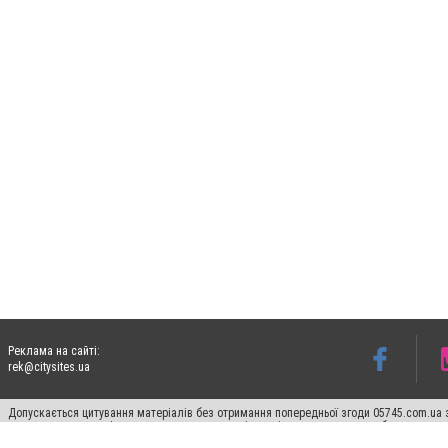
Реклама на сайті:
rek@citysites.ua
Допускається цитування матеріалів без отримання попередньої згоди 05745.com.ua з
пошукових систем гіперпосилання на цитовані статті не нижче другого абзацу в тек