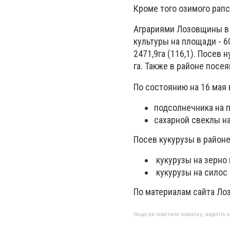
Кроме того озимого рапса
Аграриями Лозовщины в
культуры на площади - 603
2471,9га (116,1). Посев н
га. Также в районе посея
По состоянию на 16 мая 
подсолнечника на п
сахарной свеклы на
Посев кукурузы в районе
кукурузы на зерно 
кукурузы на силос 
По материалам сайта Ло
Якщо ви помітили помилку, виділіть нео