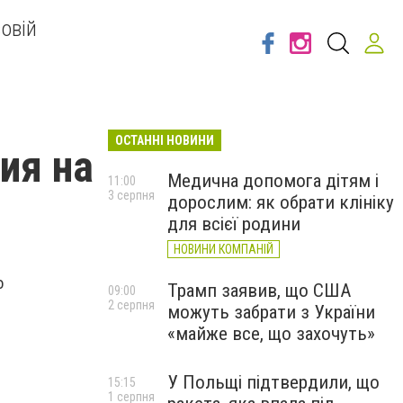
овій
ОСТАННІ НОВИНИ
ия на
Медична допомога дітям і
11:00
3 серпня
дорослим: як обрати клініку
для всієї родини
НОВИНИ КОМПАНІЙ
о
Трамп заявив, що США
09:00
2 серпня
можуть забрати з України
«майже все, що захочуть»
У Польщі підтвердили, що
15:15
1 серпня