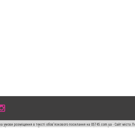
а умови розміщення в тексті обов'язкового посилання на 05745.com.ua - Сайт міста Л
сті або в якості джерела. Порушення виняткових прав переслідується Законом.