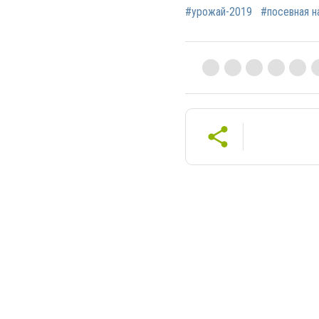
#урожай-2019
#посевная н