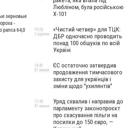
ракета, яка впала під
Любліном, була російською
Х-101
ые зерновые
гороха -
«Чистий четвер» для ТЦК:
о рапса 64,0
10:23
1 серпня
ДБР одночасно проводить
понад 100 обшуків по всій
Україні
ЄС остаточно затвердив
14:41
31 липня
продовження тимчасового
захисту для українців і
зміни щодо "ухилянтів"
Уряд схвалив і направив до
11:42
31 липня
парламенту законопроєкт
про скасування пільги на
посилки до 150 євро, —