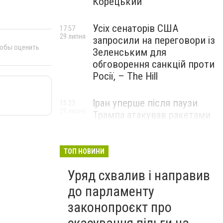
Корецький
Усіх сенаторів США
17:57
29 липня
запросили на переговори із
тобы оценить
Зеленським для
обговорення санкцій проти
Росії, – The Hill
Іран уперше після паузи
15:23
29 липня
Трампа атакував ракетами
американську базу
ТОП НОВИНИ
Уряд схвалив і направив
до парламенту
законопроєкт про