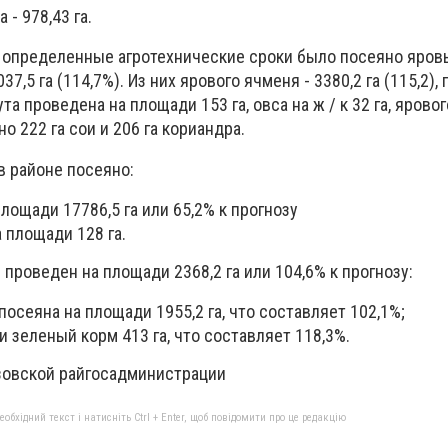
 - 978,43 га.
 определенные агротехнические сроки было посеяно яров
7,5 га (114,7%). Из них ярового ячменя - 3380,2 га (115,2), 
ута проведена на площади 153 га, овса на ж / к 32 га, яровог
но 222 га сои и 206 га кориандра.
в районе посеяно:
лощади 17786,5 га или 65,2% к прогнозу
 площади 128 га.
 проведен на площади 2368,2 га или 104,6% к прогнозу:
посеяна на площади 1955,2 га, что составляет 102,1%;
и зеленый корм 413 га, что составляет 118,3%.
зовской райгосадминистрации
бхідний текст і натисніть Ctrl + Enter, щоб повідомити про це редакцію