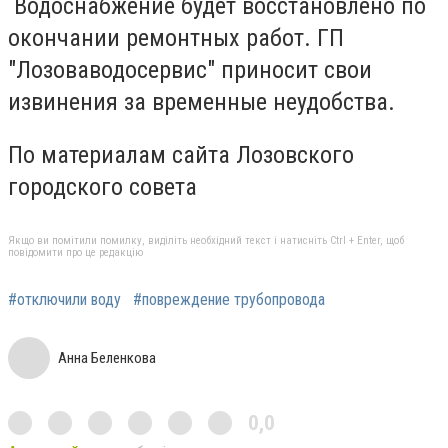
Водоснабжение будет восстановлено по
окончании ремонтных работ. ГП
"Лозоваводосервис" приносит свои
извинения за временные неудобства.
По материалам сайта Лозовского
городского совета
Якщо ви помітили помилку, виділіть необхідний текст і натисніть Ctrl + Enter, щоб
повідомити про це редакцію
#отключили воду
#повреждение трубопровода
Анна Беленкова
0,0