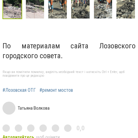
По материалам сайта Лозовского
городского совета.
Якщо ви помітили помилку, виділіть необхідний текст і натисніть Ctrl + Enter, щоб
повідомити про це редакцію
#Лозовская ОТГ
#ремонт мостов
Татьяна Волкова
0,0
Авторизуйтесь
, щоб оцінити