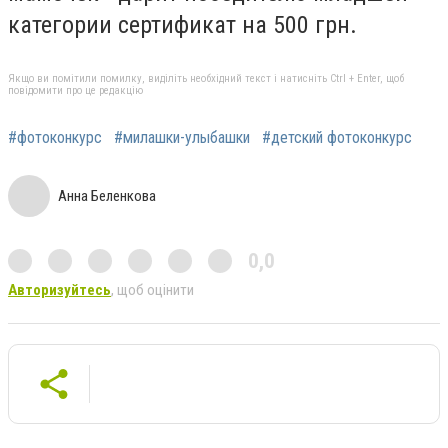
категории сертификат на 500 грн.
Якщо ви помітили помилку, виділіть необхідний текст і натисніть Ctrl + Enter, щоб
повідомити про це редакцію
#фотоконкурс
#милашки-улыбашки
#детский фотоконкурс
Анна Беленкова
0,0
Авторизуйтесь
, щоб оцінити