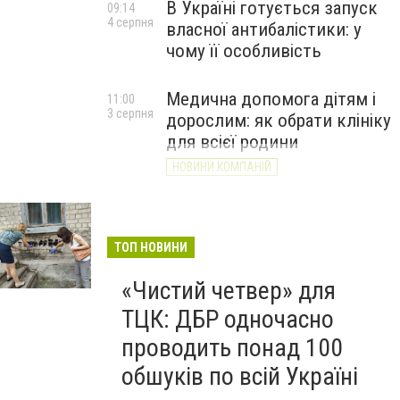
В Україні готується запуск
09:14
4 серпня
власної антибалістики: у
чому її особливість
Медична допомога дітям і
11:00
3 серпня
дорослим: як обрати клініку
для всієї родини
НОВИНИ КОМПАНІЙ
ТОП НОВИНИ
«Чистий четвер» для
ТЦК: ДБР одночасно
проводить понад 100
обшуків по всій Україні