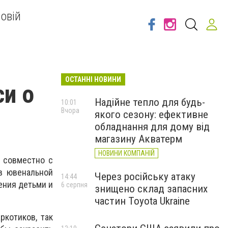
овій
ОСТАННІ НОВИНИ
си о
Надійне тепло для будь-
10:01
Вчора
якого сезону: ефективне
обладнання для дому від
магазину Акватерм
НОВИНИ КОМПАНІЙ
, совместно с
в ювенальной
Через російську атаку
14:44
ения детьми и
6 серпня
знищено склад запасних
частин Toyota Ukraine
ркотиков, так