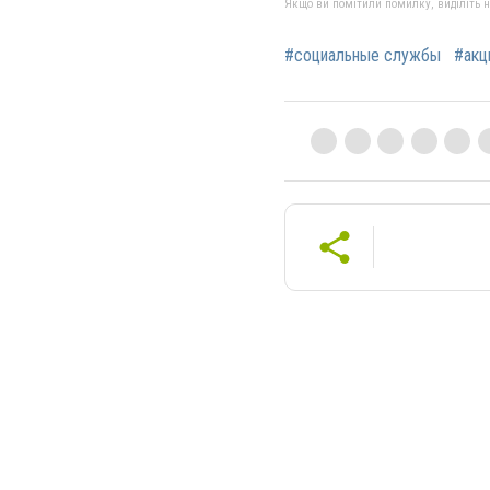
Якщо ви помітили помилку, виділіть нео
#социальные службы
#акц