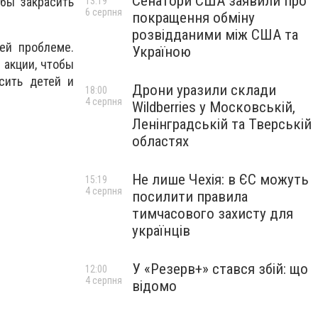
Сенатори США заявили про
обы закрасить
13:19
6 серпня
покращення обміну
розвідданими між США та
ей проблеме.
Україною
 акции, чтобы
сить детей и
Дрони уразили склади
18:00
4 серпня
Wildberries у Московській,
Ленінградській та Тверській
областях
Не лише Чехія: в ЄС можуть
15:19
4 серпня
посилити правила
тимчасового захисту для
українців
У «Резерв+» стався збій: що
12:00
4 серпня
відомо