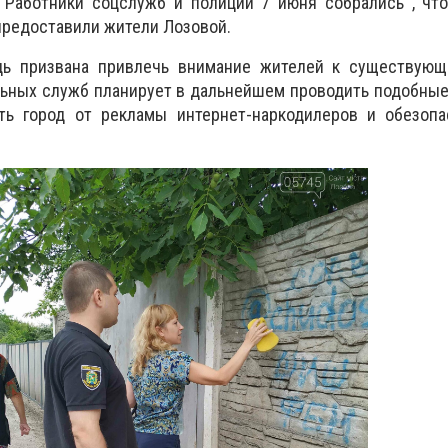
. Работники соцслужб и полиции 7 июня собрались , чт
 предоставили жители Лозовой.
дь призвана привлечь внимание жителей к существующ
ьных служб планирует в дальнейшем проводить подобные
ть город от рекламы интернет-наркодилеров и обезопа