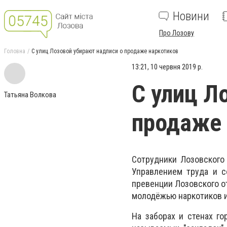
Новини
Про Лозову
Головна
С улиц Лозовой убирают надписи о продаже наркотиков
13:21, 10 червня 2019 р.
С улиц Л
Татьяна Волкова
продаже 
Сотрудники Лозовского
Управлением труда и с
превенции Лозовского о
молодёжью наркотиков 
На заборах и стенах го