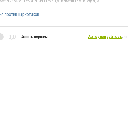
бхідний текст і натисніть Ctrl + Enter, щоб повідомити про це редакцію
ия против наркотиков
0,0
Оцініть першим
Авторизируйтесь
, ч