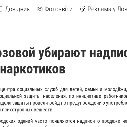
Довідник
Фотозвіти
Реклама у Лоз
озовой убирают надпи
наркотиков
 центра социальных служб для детей, семьи и молодёжи
оциальной защиты населения, по инициативе работнико
тдела защиты провели рейд по предупреждению употребл
и психотропных веществ.
родских зданий часто появляются надписи о продаже на