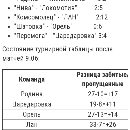
"Нива" - "Локомотив" 2:5
"Комсомолец" - "ЛАН" 2:12
"Шатовка" - "Орель" 0:6
"Перемога" - "Царедаровка" 3:4
Состояние турнирной таблицы после
матчей 9.06:
Разница забитые/
Команда
пропущенные
Родина
27-10=+17
Царедаровка
19-8=+11
Орель
27-13=+14
Лан
33-7=+26