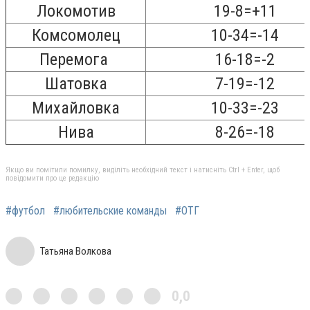
Локомотив
19-8=+11
Комсомолец
10-34=-14
Перемога
16-18=-2
Шатовка
7-19=-12
Михайловка
10-33=-23
Нива
8-26=-18
Якщо ви помітили помилку, виділіть необхідний текст і натисніть Ctrl + Enter, щоб
повідомити про це редакцію
#футбол
#любительские команды
#ОТГ
Татьяна Волкова
0,0