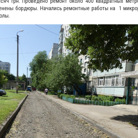
ысяч грн. Проведено ремонт около 400 квадратных метр
менены бордюры. Начались ремонтные работы на 1 микро
колы.