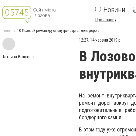
Новини
Про Лозову
Головна
В Лозовой ремонтируют внутриквартальные дороги
12:27, 14 червня 2019 р.
В Лозово
Татьяна Волкова
внутрикв
На ремонт внутрикварт
ремонт дорог вокруг до
подготовительные раб
бордюрного камня.
В этом году уже отремо