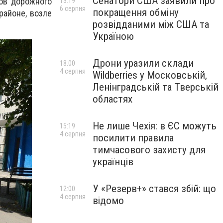
Сенатори США заявили про
ов дорожного
13:19
6 серпня
покращення обміну
районе, возле
розвідданими між США та
Україною
Дрони уразили склади
18:00
4 серпня
Wildberries у Московській,
Ленінградській та Тверській
областях
Не лише Чехія: в ЄС можуть
15:19
4 серпня
посилити правила
тимчасового захисту для
українців
У «Резерв+» стався збій: що
12:00
4 серпня
відомо