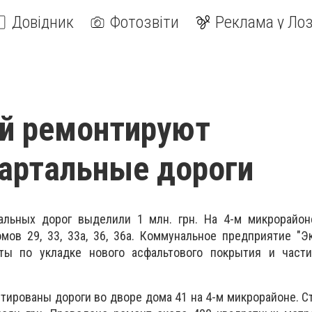
Довідник
Фотозвіти
Реклама у Лоз
й ремонтируют
артальные дороги
альных дорог выделили 1 млн. грн. На 4-м микрорайон
мов 29, 33, 33а, 36, 36а. Коммунальное предприятие "Э
оты по укладке нового асфальтового покрытия и част
нтированы дороги во дворе дома 41 на 4-м микрорайоне. С