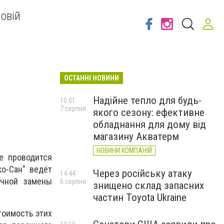
овій
ОСТАННІ НОВИНИ
Надійне тепло для будь-
10:01
7 серпня
якого сезону: ефективне
обладнання для дому від
магазину Акватерм
НОВИНИ КОМПАНІЙ
е проводится
ко-Сан" ведёт
Через російську атаку
14:44
ичной замены
6 серпня
знищено склад запасних
частин Toyota Ukraine
тоимость этих