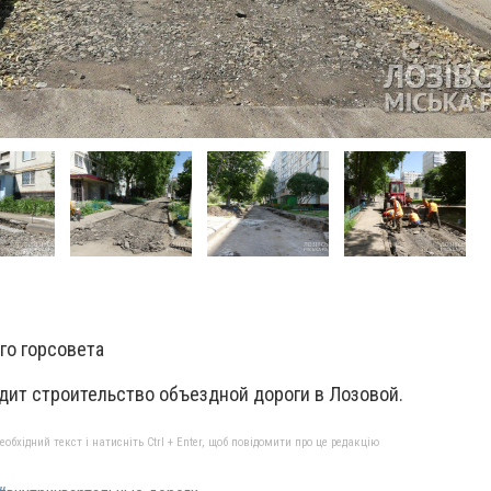
го горсовета
одит строительство объездной дороги в Лозовой.
бхідний текст і натисніть Ctrl + Enter, щоб повідомити про це редакцію