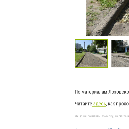
По материалам Лозовско
Читайте
здесь
, как прох
Якщо ви помітили помилку, виділіть нео