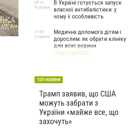
В Україні готується запуск
09:14
4 серпня
власної антибалістики: у
чому її особливість
Медична допомога дітям і
11:00
3 серпня
дорослим: як обрати клініку
для всієї родини
НОВИНИ КОМПАНІЙ
ТОП НОВИНИ
Трамп заявив, що США
можуть забрати з
України «майже все, що
захочуть»