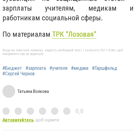
зарплаты учителям, медикам и
работникам социальной сферы.
По материалам
ТРК "Лозовая"
Якщо ви помітили помилку, виділіть необхідний текст і натисніть Ctrl + Enter, щоб
повідомити про це редакцію
#Бюджет
#зарплата
#учителя
#медики
#Гиршфельд
#Сергей Чернов
Татьяна Волкова
0,0
Авторизуйтесь
, щоб оцінити