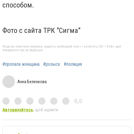
способом.
Фото с сайта ТРК "Сигма"
Якщо ви помітили помилку, виділіть необхідний текст і натисніть Ctrl + Enter, щоб
повідомити про це редакцію
#пропала женщина
#розыск
#полиция
Анна Беленкова
0,0
Авторизуйтесь
, щоб оцінити