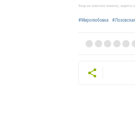
Якщо ви помітили помилку, виділіть нео
#Миролюбовка
#Лозовска