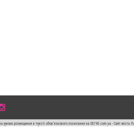
а умови розміщення в тексті обов'язкового посилання на 05745.com.ua - Сайт міста Л
сті або в якості джерела. Порушення виняткових прав переслідується Законом.