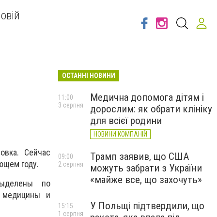
овій
ОСТАННІ НОВИНИ
Медична допомога дітям і
11:00
3 серпня
дорослим: як обрати клініку
для всієї родини
НОВИНИ КОМПАНІЙ
овка. Сейчас
Трамп заявив, що США
09:00
ующем году.
2 серпня
можуть забрати з України
«майже все, що захочуть»
выделены по
е медицины и
У Польщі підтвердили, що
15:15
1 серпня