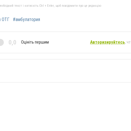
бхідний текст і натисніть Ctrl + Enter, щоб повідомити про це редакцію
я ОТГ
#амбулатория
0,0
Оцініть першим
Авторизируйтесь
, ч