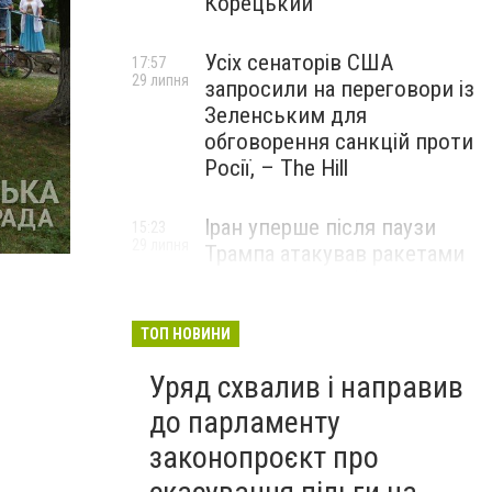
Корецький
Усіх сенаторів США
17:57
29 липня
запросили на переговори із
Зеленським для
обговорення санкцій проти
Росії, – The Hill
Іран уперше після паузи
15:23
29 липня
Трампа атакував ракетами
американську базу
ТОП НОВИНИ
Уряд схвалив і направив
до парламенту
законопроєкт про