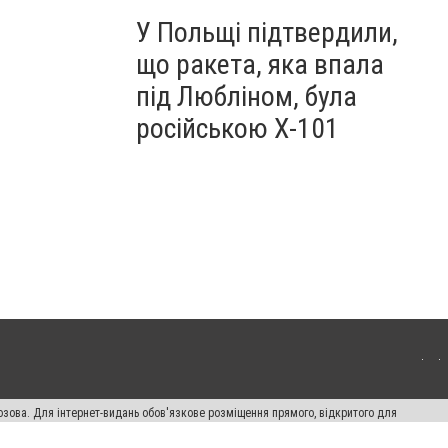
У Польщі підтвердили,
що ракета, яка впала
під Любліном, була
російською Х-101
озова. Для інтернет-видань обов'язкове розміщення прямого, відкритого для