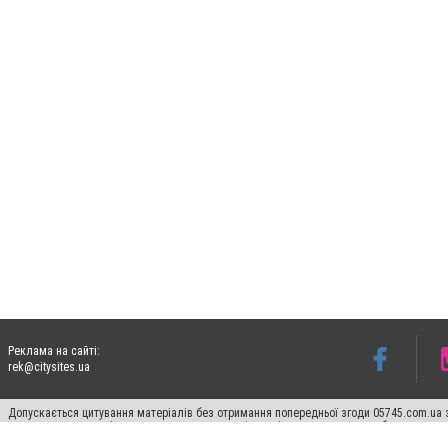
Реклама на сайті:
rek@citysites.ua
Допускається цитування матеріалів без отримання попередньої згоди 05745.com.ua з
пошукових систем гіперпосилання на цитовані статті не нижче другого абзацу в тек