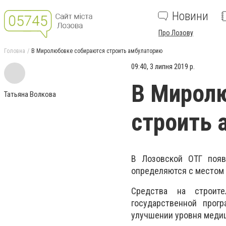
Новини
Про Лозову
Головна
В Миролюбовке собираются строить амбулаторию
09:40, 3 липня 2019 р.
В Мирол
Татьяна Волкова
строить 
В Лозовской ОТГ появ
определяются с местом 
Средства на строит
государственной прог
улучшении уровня медиц