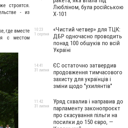
ракета, яка впала під
же строятся.
Любліном, була російською
ельстве - из
Х-101
«Чистий четвер» для ТЦК:
10:23
е, где вместе
1 серпня
ДБР одночасно проводить
ся с местом
понад 100 обшуків по всій
Україні
ЄС остаточно затвердив
14:41
31 липня
продовження тимчасового
захисту для українців і
зміни щодо "ухилянтів"
Уряд схвалив і направив до
11:42
31 липня
парламенту законопроєкт
про скасування пільги на
посилки до 150 євро, —