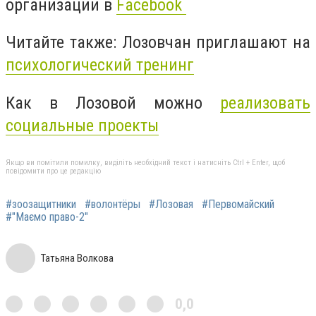
организации в
Facebook
Читайте также: Лозовчан приглашают на
психологический тренинг
Как в Лозовой можно
реализовать
социальные проекты
Якщо ви помітили помилку, виділіть необхідний текст і натисніть Ctrl + Enter, щоб
повідомити про це редакцію
#зоозащитники
#волонтёры
#Лозовая
#Первомайский
#"Маємо право-2"
Татьяна Волкова
0,0