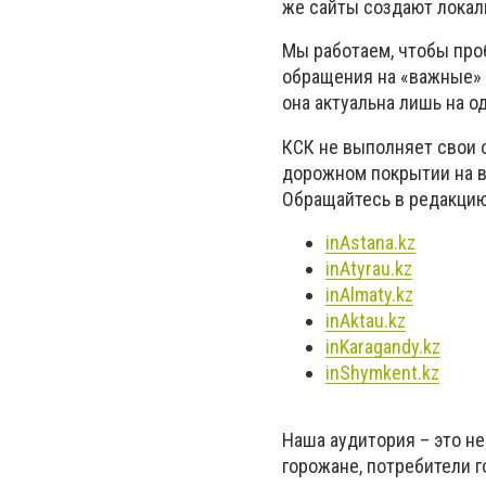
же сайты создают локал
Мы работаем, чтобы про
обращения на «важные» 
она актуальна лишь на о
КСК не выполняет свои 
дорожном покрытии на ва
Обращайтесь в редакцию
inAstana.kz
inAtyrau.kz
inAlmaty.kz
inAktau.kz
inKaragandy.kz
inShymkent.kz
Наша аудитория – это н
горожане, потребители г