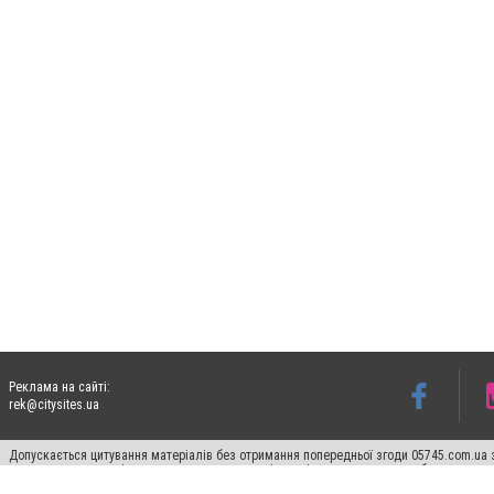
Реклама на сайті:
rek@citysites.ua
Допускається цитування матеріалів без отримання попередньої згоди 05745.com.ua з
пошукових систем гіперпосилання на цитовані статті не нижче другого абзацу в тек