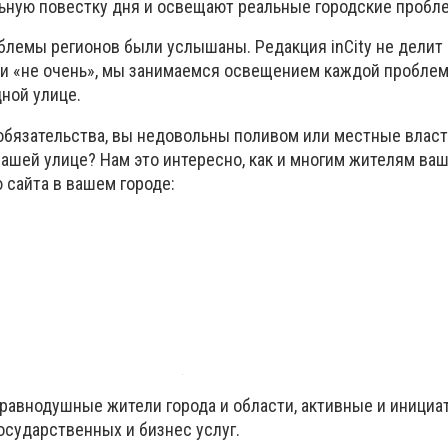
ьную повестку дня и освещают реальные городские пробл
блемы регионов были услышаны. Редакция inСity не делит
и «не очень», мы занимаемся освещением каждой проблем
дной улице.
обязательства, вы недовольны поливом или местные власт
шей улице? Нам это интересно, как и многим жителям ваш
 сайта в вашем городе:
еравнодушные жители города и области, активные и иници
осударственных и бизнес услуг.