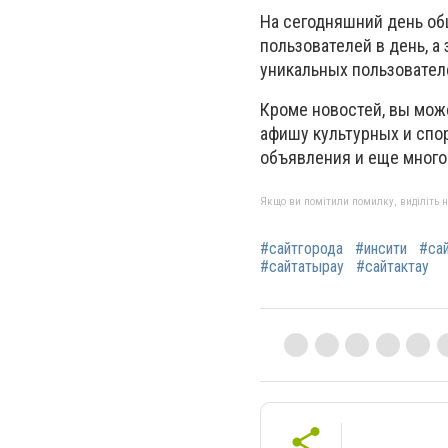
На сегодняшний день об
пользователей в день, а
уникальных пользовател
Кроме новостей, вы може
афишу культурных и спо
объявления и еще много
Якщо ви помітили помилку, виділіть нео
#сайтгорода
#инсити
#са
#сайтатырау
#сайтактау