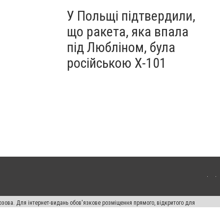
У Польщі підтвердили,
що ракета, яка впала
під Любліном, була
російською Х-101
озова. Для інтернет-видань обов'язкове розміщення прямого, відкритого для