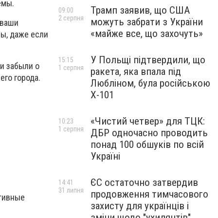
емы.
Трамп заявив, що США
09:00
2 серпня
можуть забрати з України
 ваши
«майже все, що захочуть»
ы, даже если
У Польщі підтвердили, що
15:15
и забыли о
1 серпня
ракета, яка впала під
его города.
Любліном, була російською
Х-101
«Чистий четвер» для ТЦК:
10:23
1 серпня
ДБР одночасно проводить
понад 100 обшуків по всій
Україні
ЄС остаточно затвердив
14:41
31 липня
продовження тимчасового
ативные
захисту для українців і
зміни щодо "ухилянтів"