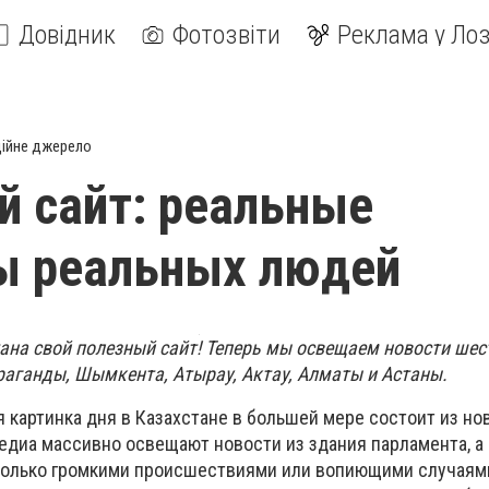
Довідник
Фотозвіти
Реклама у Лоз
ійне джерело
й сайт: реальные
ы реальных людей
ана свой полезный сайт! Теперь мы освещаем новости шес
араганды, Шымкента, Атырау, Актау, Алматы и Астаны.
 картинка дня в Казахстане в большей мере состоит из но
едиа массивно освещают новости из здания парламента, а
только громкими происшествиями или вопиющими случаями