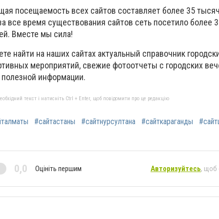
щая посещаемость всех сайтов составляет более 35 тыся
 за все время существования сайтов сеть посетило более 
ей. Вместе мы сила!
те найти на наших сайтах актуальный справочник городск
ртивных мероприятий, свежие фотоотчеты с городских веч
 полезной информации.
бхідний текст і натисніть Ctrl + Enter, щоб повідомити про це редакцію
йталматы
#сайтастаны
#сайтнурсултана
#сайткараганды
#сайт
0,0
Оцініть першим
Авторизуйтесь
, щоб