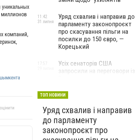
ч уникальных
3 миллионов
Уряд схвалив і направив до
11:42
31 липня
парламенту законопроєкт
про скасування пільги на
их компаний,
посилки до 150 євро, —
еринок,
Корецький
Усіх сенаторів США
17:57
29 липня
запросили на переговори із
Зеленським для
шымкента
обговорення санкцій проти
Росії, – The Hill
ТОП НОВИНИ
 оцінити
Уряд схвалив і направив
до парламенту
законопроєкт про