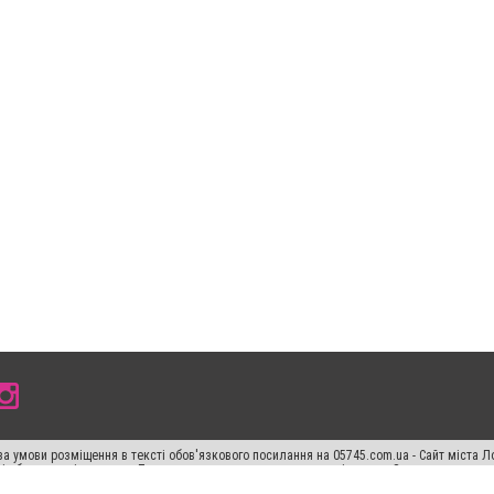
а умови розміщення в тексті обов'язкового посилання на 05745.com.ua - Сайт міста Л
сті або в якості джерела. Порушення виняткових прав переслідується Законом.