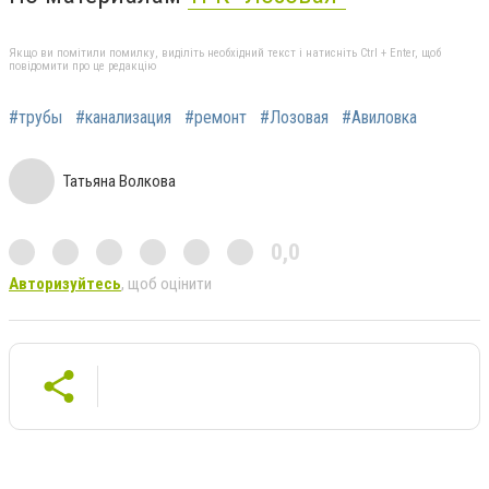
Якщо ви помітили помилку, виділіть необхідний текст і натисніть Ctrl + Enter, щоб
повідомити про це редакцію
#трубы
#канализация
#ремонт
#Лозовая
#Авиловка
Татьяна Волкова
0,0
Авторизуйтесь
, щоб оцінити