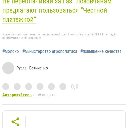
Не переплачивай за газ. Лозовчанам
предлагают пользоваться "Честной
платежкой"
Якщо ви помітили помилку, виділіть необхідний текст і натисніть Ctrl + Enter, щоб
повідомити про це редакцію
#молоко
#министерство агрополитики
#повышение качества
Руслан Беличенко
0,0
Авторизуйтесь
, щоб оцінити