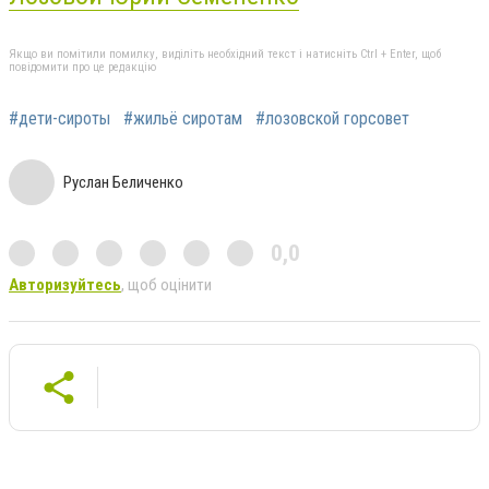
Якщо ви помітили помилку, виділіть необхідний текст і натисніть Ctrl + Enter, щоб
повідомити про це редакцію
#дети-сироты
#жильё сиротам
#лозовской горсовет
Руслан Беличенко
0,0
Авторизуйтесь
, щоб оцінити