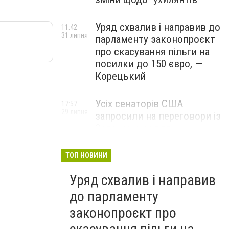
Уряд схвалив і направив до
11:42
31 липня
парламенту законопроєкт
про скасування пільги на
посилки до 150 євро, —
Корецький
Усіх сенаторів США
17:57
29 липня
запросили на переговори із
Зеленським для
обговорення санкцій проти
Росії, – The Hill
ТОП НОВИНИ
Уряд схвалив і направив
до парламенту
законопроєкт про