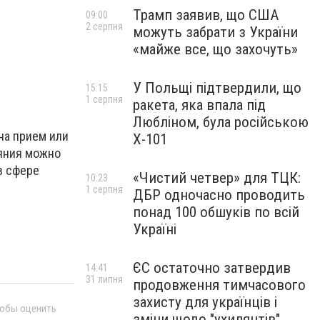
Трамп заявив, що США
09:00
2 серпня
можуть забрати з України
«майже все, що захочуть»
У Польщі підтвердили, що
15:15
1 серпня
ракета, яка впала під
Любліном, була російською
на прием или
Х-101
ояния можно
в сфере
«Чистий четвер» для ТЦК:
10:23
1 серпня
ДБР одночасно проводить
понад 100 обшуків по всій
Україні
ЄС остаточно затвердив
14:41
31 липня
продовження тимчасового
захисту для українців і
тобы оценить
зміни щодо "ухилянтів"