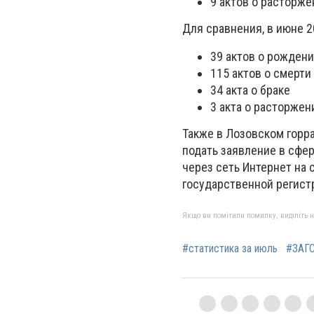
9 актов о расторже
Для сравнения, в июне 
39 актов о рожден
115 актов о смерт
34 акта о браке
3 акта о расторжен
Также в Лозовском горр
подать заявление в сфе
через сеть Интернет на 
государственной регист
Якщо ви помітили помилку, виділіть нео
#статистика за июль
#ЗАГ