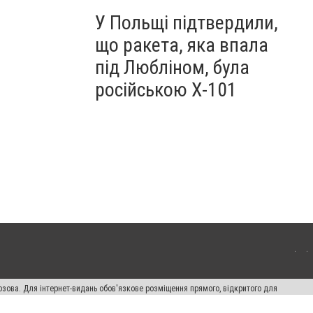
У Польщі підтвердили,
що ракета, яка впала
під Любліном, була
російською Х-101
озова. Для інтернет-видань обов'язкове розміщення прямого, відкритого для