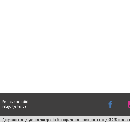
Реклама на сайті:
rek@citysites.ua
Допускається цитування матеріалів без отримання попередньої згоди 05745.com.ua з
пошукових систем гіперпосилання на цитовані статті не нижче другого абзацу в тек