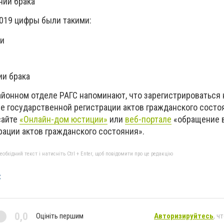
нии брака
2019 цифры были такими:
ии
и
ии брака
айонном отделе РАГС напоминают, что зарегистрироваться 
ре государственной регистрации актов гражданского сост
сайте
«Онлайн-дом юстиции»
или
веб-портале
«обращение 
рации актов гражданского состояния».
бхідний текст і натисніть Ctrl + Enter, щоб повідомити про це редакцію
С
0,0
Оцініть першим
Авторизируйтесь
, ч