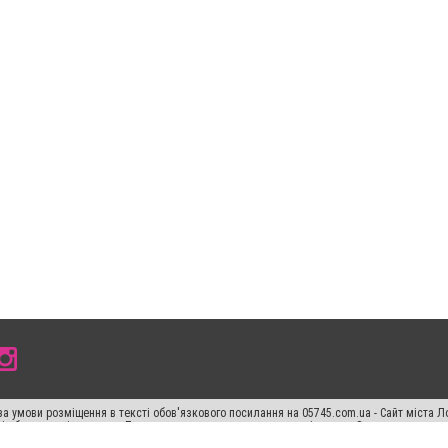
а умови розміщення в тексті обов'язкового посилання на 05745.com.ua - Сайт міста Л
сті або в якості джерела. Порушення виняткових прав переслідується Законом.