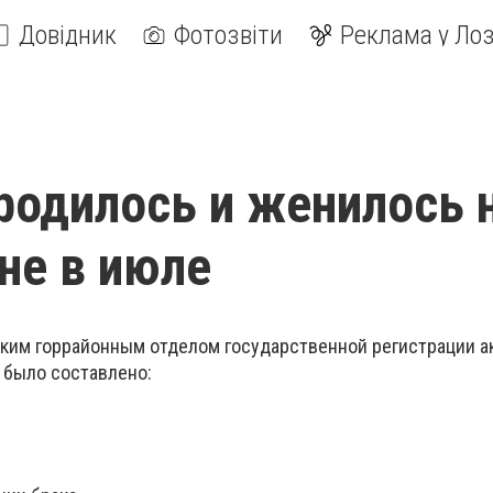
Довідник
Фотозвіти
Реклама у Лоз
родилось и женилось 
не в июле
ским горрайонным отделом государственной регистрации а
 было составлено: