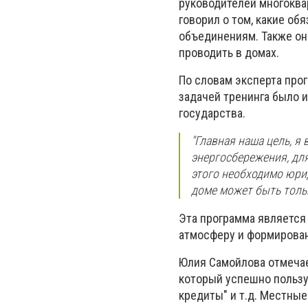
руководителей многоква
говорил о том, какие об
объединениям. Также он
проводить в домах.
По словам эксперта про
задачей тренинга было 
государства.
"Главная наша цель, я
энергосбережения, для
этого необходимо юри
доме может быть толь
Эта программа является
атмосферу и формирова
Юлия Самойлова отмечает
который успешно пользу
кредиты" и т.д. Местны