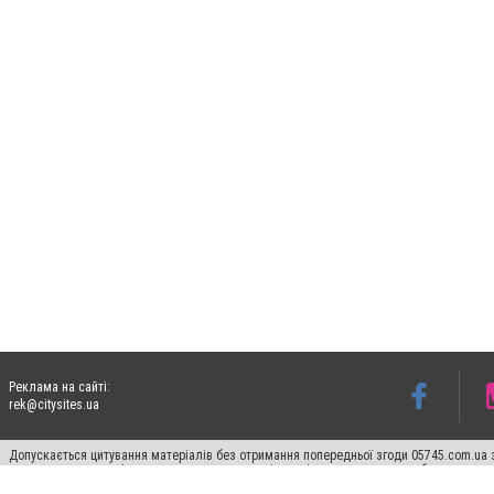
Реклама на сайті:
rek@citysites.ua
Допускається цитування матеріалів без отримання попередньої згоди 05745.com.ua з
пошукових систем гіперпосилання на цитовані статті не нижче другого абзацу в тек