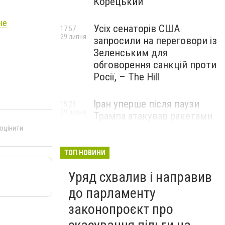
Корецький
не
Усіх сенаторів США
17:57
29 липня
запросили на переговори із
Зеленським для
обговорення санкцій проти
Росії, – The Hill
Іран уперше після паузи
15:23
29 липня
Трампа атакував ракетами
американську базу
 оцінити
ТОП НОВИНИ
Уряд схвалив і направив
до парламенту
законопроєкт про