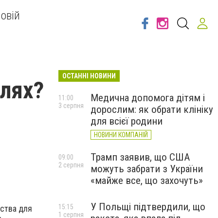
овій
ОСТАННІ НОВИНИ
елях?
Медична допомога дітям і
11:00
3 серпня
дорослим: як обрати клініку
для всієї родини
НОВИНИ КОМПАНІЙ
Трамп заявив, що США
09:00
2 серпня
можуть забрати з України
«майже все, що захочуть»
У Польщі підтвердили, що
15:15
рства для
1 серпня