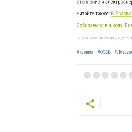
отопление и электроэне
Читайте также:
В Лозово
Собираемся в школу. Вс
Якщо ви помітили помилку, виділіть нео
#тренинг
#ОСББ
#Лозова