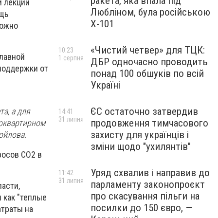
ракета, яка впала під
й лекции
Любліном, була російською
ощь
Х-101
можно
«Чистий четвер» для ТЦК:
10:23
главной
1 серпня
ДБР одночасно проводить
поддержки от
понад 100 обшуків по всій
Україні
ЄС остаточно затвердив
а, а для
14:41
31 липня
продовження тимчасового
гоквартирном
захисту для українців і
ойлова.
зміни щодо "ухилянтів"
росов СО2 в
Уряд схвалив і направив до
11:42
31 липня
парламенту законопроєкт
ласти,
про скасування пільги на
 как "теплые
посилки до 150 євро, —
атраты на