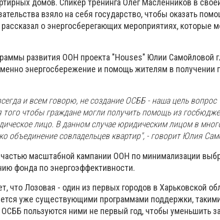
ртирных домов. Спикер тренинга Олег Масленников в свое
язательства взяло на себя государство, чтобы оказать пом
 рассказал о энергосберегающих мероприятиях, которые 
граммы развития ООН проекта "Houses" Юлии Самойловой 
именно энергосбережение и помощь жителям в получении 
 всегда и всем говорю, не создание ОСББ - наша цель вопрос
 того чтобы граждане могли получить помощь из госбюджет
дическое лицо. В данном случае юридическим лицом в мно
ко объединение совладельцев квартир", - говорит Юлия Сам
 частью масштабной кампании ООН по минимализации выб
нию фонда по энергоэффективности.
, что Лозовая - один из первых городов в Харьковской об
ется уже существующими программами поддержки, такими
е ОСББ пользуются ними не первый год, чтобы уменьшить з