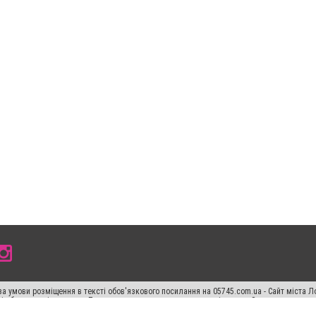
а умови розміщення в тексті обов'язкового посилання на 05745.com.ua - Сайт міста Л
сті або в якості джерела. Порушення виняткових прав переслідується Законом.