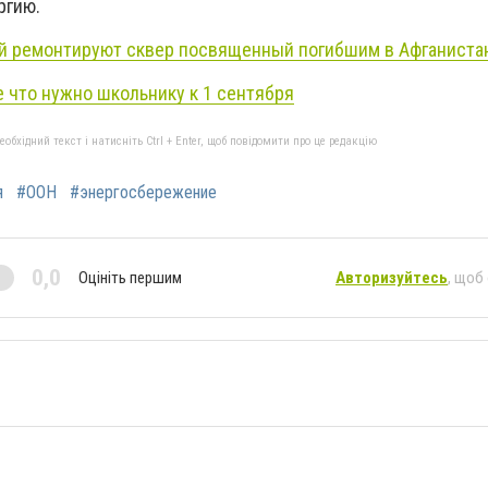
ргию.
й ремонтируют сквер посвященный погибшим в Афганиста
е что нужно школьнику к 1 сентября
бхідний текст і натисніть Ctrl + Enter, щоб повідомити про це редакцію
я
#ООН
#энергосбережение
0,0
Оцініть першим
Авторизуйтесь
, щоб