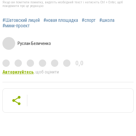
Якщо ви помітили помилку, виділіть необхідний текст і натисніть Ctrl + Enter, щоб
повідомити про це редакцію
#Шатовский лицей
#новая площадка
#спорт
#школа
#мини-проект
Руслан Беличенко
0,0
Авторизуйтесь
, щоб оцінити