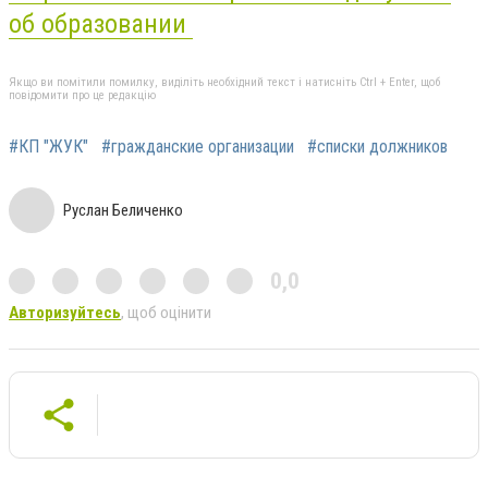
об образовании
Якщо ви помітили помилку, виділіть необхідний текст і натисніть Ctrl + Enter, щоб
повідомити про це редакцію
#КП "ЖУК"
#гражданские организации
#списки должников
Руслан Беличенко
0,0
Авторизуйтесь
, щоб оцінити