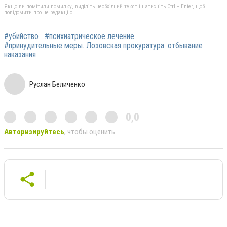
Якщо ви помітили помилку, виділіть необхідний текст і натисніть Ctrl + Enter, щоб
повідомити про це редакцію
#убийство
#психиатрическое лечение
#принудительные меры. Лозовская прокуратура. отбывание
наказания
Руслан Беличенко
0,0
Авторизируйтесь
, чтобы оценить