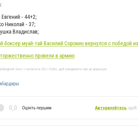
:
 Евгений - 44+2;
о Николай - 37;
лушка Владислав;
й боксер муай-тай Василий Сорокин вернулся с победой из
 торжественно провели в армию
бхідний текст і натисніть Ctrl + Enter, щоб повідомити про це редакцію
мбардиры
0,0
Оцініть першим
Авторизуйтесь
, щоб