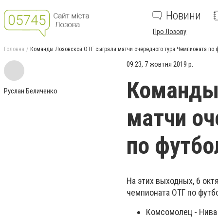
Новини
Про Лозову
Головна
Команды Лозовской ОТГ сыграли матчи очередного тура Чемпионата по 
09:23, 7 жовтня 2019 р.
Команды
Руслан Беличенко
матчи оч
по футбо
На этих выходных, 6 ок
чемпионата ОТГ по футб
Комсомолец - Нива 