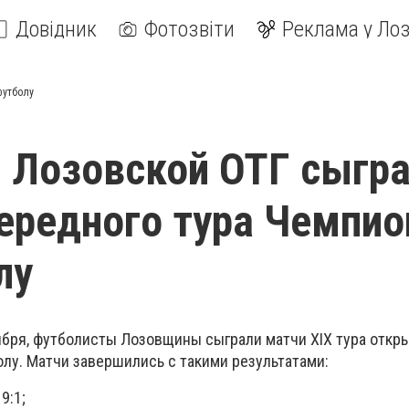
Довідник
Фотозвіти
Реклама у Лоз
футболу
 Лозовской ОТГ сыгр
ередного тура Чемпио
лу
тября, футболисты Лозовщины сыграли матчи ХІХ тура откр
олу. Матчи завершились с такими результатами:
9:1;