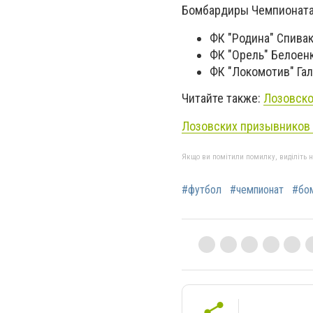
Бомбардиры Чемпионата
ФК "Родина" Спивак
ФК "Орель" Белоенк
ФК "Локомотив" Га
Читайте также:
Лозовско
Лозовских призывников
Якщо ви помітили помилку, виділіть нео
#футбол
#чемпионат
#бо