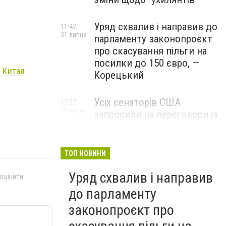
Уряд схвалив і направив до
11:42
31 липня
парламенту законопроєкт
про скасування пільги на
посилки до 150 євро, —
 Китая
Корецький
Усіх сенаторів США
17:57
29 липня
запросили на переговори із
Зеленським для
обговорення санкцій проти
Росії, – The Hill
ТОП НОВИНИ
Уряд схвалив і направив
 оцінити
до парламенту
законопроєкт про