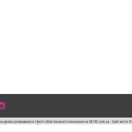
а умови розміщення в тексті обов'язкового посилання на 05745.com.ua - Сайт міста Л
сті або в якості джерела. Порушення виняткових прав переслідується Законом.