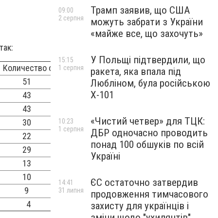
Трамп заявив, що США
09:00
2 серпня
можуть забрати з України
«майже все, що захочуть»
так:
У Польщі підтвердили, що
15:15
чество очков
1 серпня
ракета, яка впала під
51
Любліном, була російською
Х-101
43
43
«Чистий четвер» для ТЦК:
10:23
30
1 серпня
ДБР одночасно проводить
22
понад 100 обшуків по всій
29
Україні
13
10
ЄС остаточно затвердив
14:41
9
31 липня
продовження тимчасового
4
захисту для українців і
зміни щодо "ухилянтів"