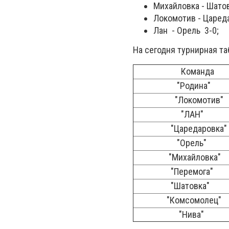
Михайловка - Шатов
Локомотив - Цареда
Лан - Орель 3-0;
На сегодня турнирная т
Команда
"Родина"
"Локомотив"
"ЛАН"
"Царедаровка"
"Орель"
"Михайловка"
"Перемога"
"Шатовка"
"Комсомолец"
"Нива"