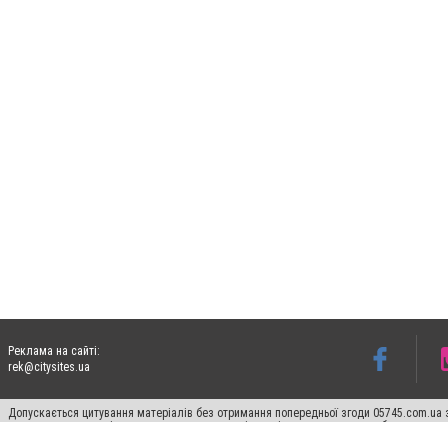
Реклама на сайті:
rek@citysites.ua
Допускається цитування матеріалів без отримання попередньої згоди 05745.com.ua з
пошукових систем гіперпосилання на цитовані статті не нижче другого абзацу в тек