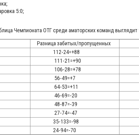
ка;
ровка 5:0;
аблица Чемпионата ОТГ среди аматорских команд выглядит 
Разница забитых/пропущенных
Коли
112-24=+88
111-21=+90
106-28=+78
56-49=+7
64-53=+11
46-69=-20
48-87=-39
27-74=-47
35-133=-98
24-94=-70