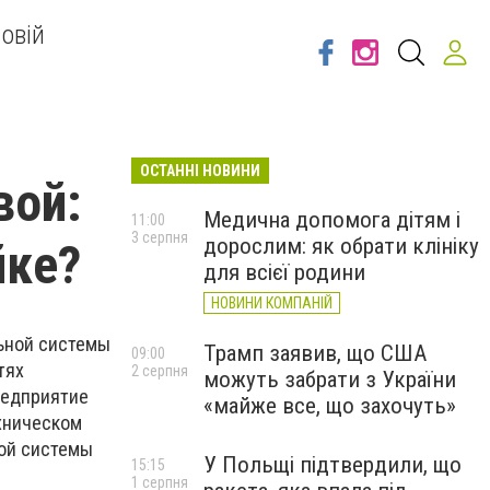
овій
ОСТАННІ НОВИНИ
вой:
Медична допомога дітям і
11:00
3 серпня
дорослим: як обрати клініку
йке?
для всієї родини
НОВИНИ КОМПАНІЙ
льной системы
Трамп заявив, що США
09:00
тях
2 серпня
можуть забрати з України
редприятие
«майже все, що захочуть»
ехническом
вой системы
У Польщі підтвердили, що
15:15
1 серпня