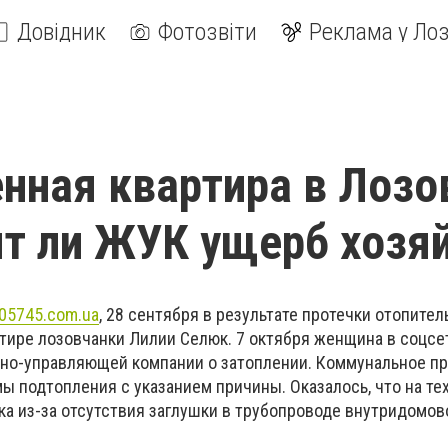
Довідник
Фотозвіти
Реклама у Лоз
нная квартира в Лозо
т ли ЖУК ущерб хозя
05745.
com
.
ua
, 28 сентября в результате протечки отопите
ртире лозовчанки Лилии Селюк. 7 октября женщина в соцсе
но-управляющей компании о затоплении. Коммунальное п
ы подтопления с указанием причины. Оказалось, что на т
ка из-за отсутствия заглушки в трубопроводе внутридомо