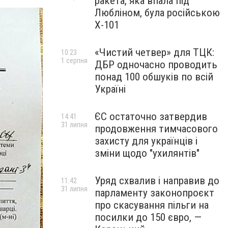
ракета, яка впала під
Любліном, була російською
Х-101
«Чистий четвер» для ТЦК:
10:23
1 серпня
ДБР одночасно проводить
понад 100 обшуків по всій
Україні
ЄС остаточно затвердив
14:41
31 липня
продовження тимчасового
захисту для українців і
зміни щодо "ухилянтів"
Уряд схвалив і направив до
11:42
31 липня
парламенту законопроєкт
про скасування пільги на
посилки до 150 євро, —