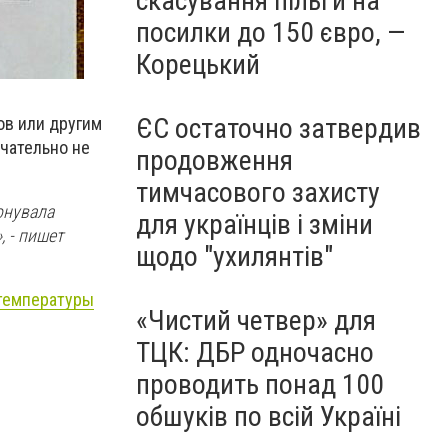
скасування пільги на
посилки до 150 євро, —
Корецький
ЄС остаточно затвердив
в или другим
чательно не
продовження
тимчасового захисту
онувала
для українців і зміни
, -
пишет
щодо "ухилянтів"
 температуры
«Чистий четвер» для
ТЦК: ДБР одночасно
проводить понад 100
обшуків по всій Україні