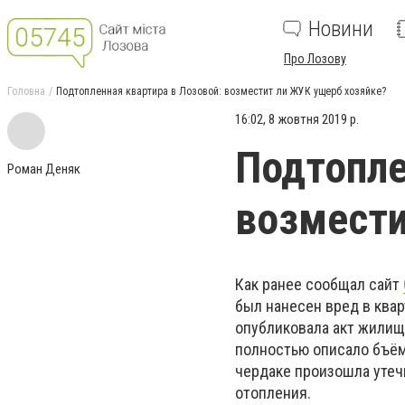
Новини
Про Лозову
Головна
Подтопленная квартира в Лозовой: возместит ли ЖУК ущерб хозяйке?
16:02, 8 жовтня 2019 р.
Подтопле
Роман Деняк
возмести
Как ранее сообщал сайт
был нанесен вред в ква
опубликовала акт жилищ
полностью описало бъём
чердаке произошла утеч
отопления.