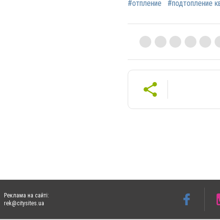
#отпление
#подтопление к
Реклама на сайті:
rek@citysites.ua