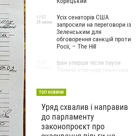
Корецький
Усіх сенаторів США
17:57
29 липня
запросили на переговори із
Зеленським для
обговорення санкцій проти
Росії, – The Hill
Іран уперше після паузи
15:23
29 липня
Трампа атакував ракетами
американську базу
ТОП НОВИНИ
Уряд схвалив і направив
до парламенту
законопроєкт про