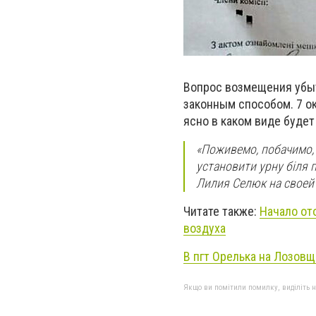
Вопрос возмещения убы
законным способом. 7 о
ясно в каком виде буде
«Поживемо, побачимо, 
установити урну біля п
Лилия Селюк на своей 
Читате также:
Начало от
воздуха
В пгт Орелька на Лозов
Якщо ви помітили помилку, виділіть нео