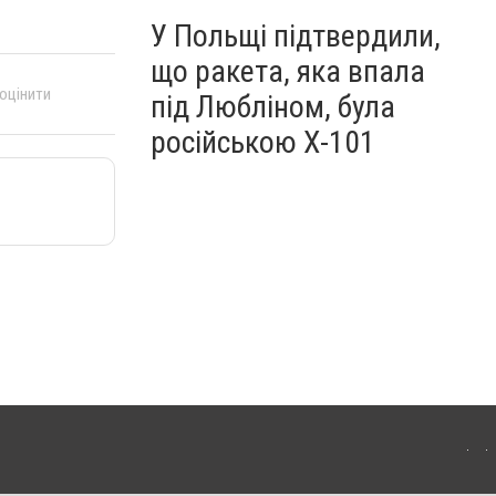
У Польщі підтвердили,
що ракета, яка впала
 оцінити
під Любліном, була
російською Х-101