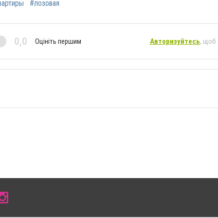
вартиры
#лозовая
0,0
Оцініть першим
Авторизуйтесь
, щоб