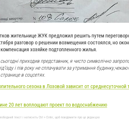
тков жительнице ЖУК предложил решить путем переговоро
ктября разговор о решении возмещения состоялся, но окон
т компенсация хозяйке подтопленного жилья.
сьогодні приходив представник, я чисто символічно запроп
ід'їзду і пів року не сплачувати за утримання будинку,чекаю»
странице в соцсетях.
опительного сезона в Лозовой зависит от среднесуточной
щине 20 лет воплощают проект по водоснабжению
бхідний текст і натисніть Ctrl + Enter, щоб повідомити про це редакцію