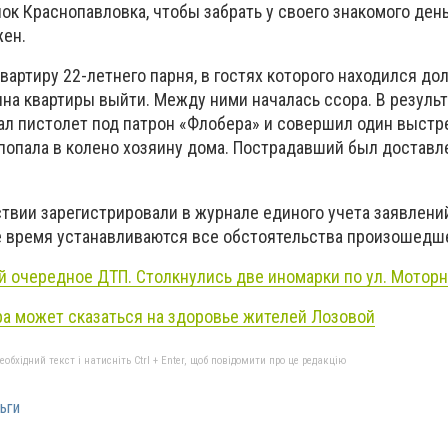
ок Краснопавловка, чтобы забрать у своего знакомого день
жен.
квартиру 22-летнего парня, в гостях которого находился до
на квартиры выйти. Между ними началась ссора. В результ
ал пистолет под патрон «Флобера» и совершил один выстре
 попала в колено хозяину дома. Пострадавший был доставл
вии зарегистрировали в журнале единого учета заявлени
 время устанавливаются все обстоятельства произошедше
й очередное ДТП. Столкнулись две иномарки по ул. Моторн
ра может сказаться на здоровье жителей Лозовой
бхідний текст і натисніть Ctrl + Enter, щоб повідомити про це редакцію
ьги