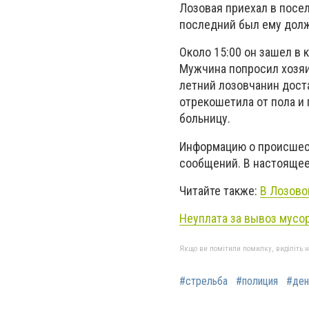
Лозовая приехал в посел
последний был ему дол
Около 15:00 он зашел в 
Мужчина попросил хозяи
летний лозовчанин дост
отрекошетила от пола и
больницу.
Информацию о происшест
сообщений. В настоящее
Читайте также:
В Лозово
Неуплата за вывоз мусо
Якщо ви помітили помилку, виділіть нео
#стрельба
#полиция
#ден