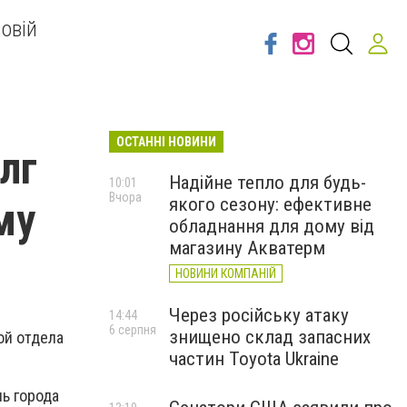
овій
ОСТАННІ НОВИНИ
лг
Надійне тепло для будь-
10:01
Вчора
якого сезону: ефективне
му
обладнання для дому від
магазину Акватерм
НОВИНИ КОМПАНІЙ
Через російську атаку
14:44
6 серпня
знищено склад запасних
ой отдела
частин Toyota Ukraine
ль города