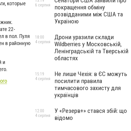
Сенатори США заявили про
13:19
ги, которые
6 серпня
покращення обміну
розвідданими між США та
Україною
лжник.
ате 22-
л в пол. Пуля
Дрони уразили склади
18:00
4 серпня
ен в районную
Wildberries у Московській,
Ленінградській та Тверській
областях
й и
го.
Не лише Чехія: в ЄС можуть
15:19
4 серпня
посилити правила
ого
тимчасового захисту для
українців
У «Резерв+» стався збій: що
12:00
4 серпня
відомо