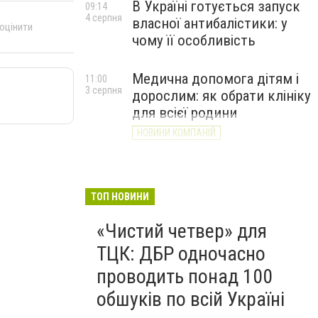
В Україні готується запуск
09:14
4 серпня
власної антибалістики: у
 оцінити
чому її особливість
Медична допомога дітям і
11:00
3 серпня
дорослим: як обрати клініку
для всієї родини
НОВИНИ КОМПАНІЙ
ТОП НОВИНИ
«Чистий четвер» для
ТЦК: ДБР одночасно
проводить понад 100
обшуків по всій Україні