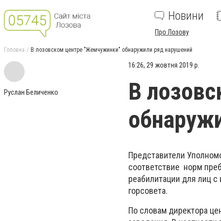
Новини
Про Лозову
Головна
В лозовском центре "Жемчужинки" обнаружили ряд нарушений
16:26, 29 жовтня 2019 р.
В лозовс
Руслан Беличенко
обнаружи
Представители Уполномо
соответствие норм пре
реабилитации для лиц 
горсовета.
По словам директора це