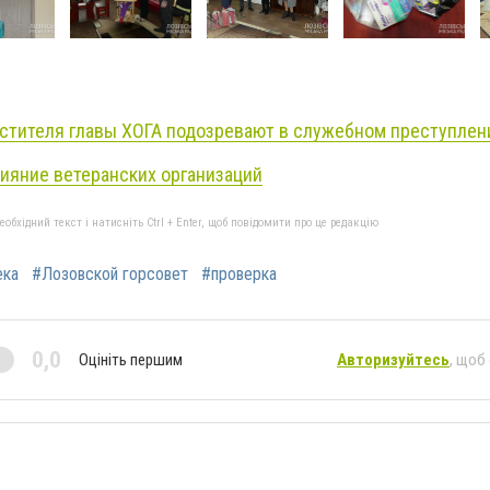
стителя главы ХОГА подозревают в служебном преступлен
ияние ветеранских организаций
бхідний текст і натисніть Ctrl + Enter, щоб повідомити про це редакцію
ека
#Лозовской горсовет
#проверка
0,0
Оцініть першим
Авторизуйтесь
, щоб