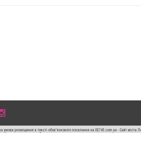
а умови розміщення в тексті обов'язкового посилання на 05745.com.ua - Сайт міста Л
сті або в якості джерела. Порушення виняткових прав переслідується Законом.