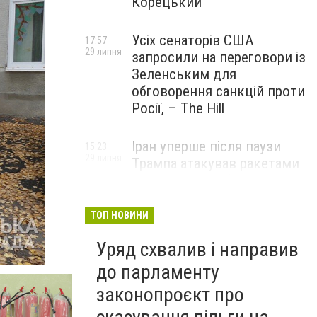
Корецький
Усіх сенаторів США
17:57
29 липня
запросили на переговори із
Зеленським для
обговорення санкцій проти
Росії, – The Hill
Іран уперше після паузи
15:23
29 липня
Трампа атакував ракетами
американську базу
ТОП НОВИНИ
Уряд схвалив і направив
до парламенту
законопроєкт про