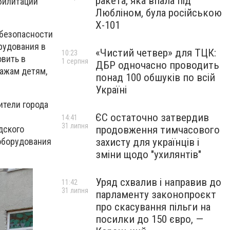
ракета, яка впала під
билитации
Любліном, була російською
Х-101
 безопасности
рудования в
«Чистий четвер» для ТЦК:
10:23
овить в
1 серпня
ДБР одночасно проводить
ажам детям,
понад 100 обшуків по всій
Україні
ители города
ЄС остаточно затвердив
14:41
31 липня
дского
продовження тимчасового
оборудования
захисту для українців і
зміни щодо "ухилянтів"
Уряд схвалив і направив до
11:42
31 липня
парламенту законопроєкт
про скасування пільги на
посилки до 150 євро, —