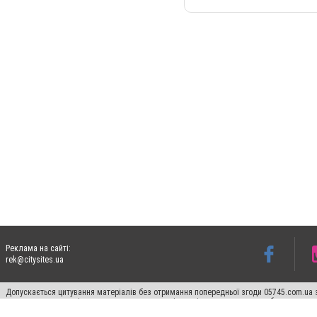
Реклама на сайті:
rek@citysites.ua
Допускається цитування матеріалів без отримання попередньої згоди 05745.com.ua з
пошукових систем гіперпосилання на цитовані статті не нижче другого абзацу в тек