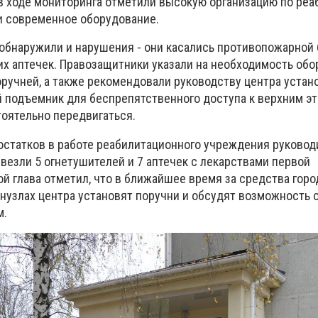
 в ходе мониторинга отметили высокую организацию по реа
и современное оборудование.
 обнаружили и нарушения - они касались противопожарной
их аптечек. Правозащитники указали на необходимость обо
ручней, а также рекомендовали руководству центра устан
подъемник для беспрепятственного доступа к верхним эт
тоятельно передвигаться.
остатков в работе реабилитационного учреждения руковод
ривезли 5 огнетушителей и 7 аптечек с лекарствами первой
й глава отметил, что в ближайшее время за средства горо
нузлах центра установят поручни и обсудят возможность 
м.