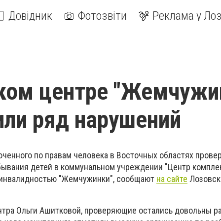
Довідник
Фотозвіти
Реклама у Лоз
ком центре "Жемчужи
ли ряд нарушений
ченного по правам человека в Восточных областях провер
бывания детей в коммунальном учреждении "Центр компле
с инвалидностью "Жемчужинки", сообщают
на сайте
Лозовск
нтра Ольги Ашитковой, проверяющие остались довольны р