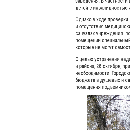
заведения. В частности
детей с инвалидностью 
Однако в ходе проверки
и отсутствия медицинск
санузлах учреждения по
помещении специальный 
которые не могут самос
С целью устранения нед
и района, 28 октября, п
необходимости. Городско
бюджета в душевых и са
помещения подъемнико