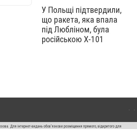
У Польщі підтвердили,
що ракета, яка впала
під Любліном, була
російською Х-101
озова. Для інтернет-видань обов'язкове розміщення прямого, відкритого для