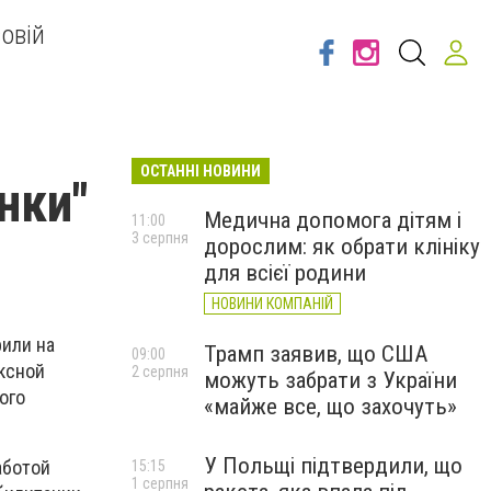
овій
ОСТАННІ НОВИНИ
нки"
Медична допомога дітям і
11:00
3 серпня
дорослим: як обрати клініку
для всієї родини
НОВИНИ КОМПАНІЙ
или на
Трамп заявив, що США
09:00
ксной
2 серпня
можуть забрати з України
ого
«майже все, що захочуть»
У Польщі підтвердили, що
аботой
15:15
1 серпня