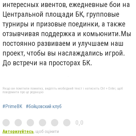
интересных ивентов, ежедневные бои на
Центральной площади БК, групповые
турниры и призовые поединки, а также
отзывчивая поддержка и комьюнити.Мы
постоянно развиваем и улучшаем наш
проект, чтобы вы наслаждались игрой.
До встречи на просторах БК.
Якщо ви помітили помилку, виділіть необхідний текст і натисніть Ctrl + Enter, щоб
повідомити про це редакцію
#PrimeBK
#бойцовский клуб
0,0
Авторизуйтесь
, щоб оцінити