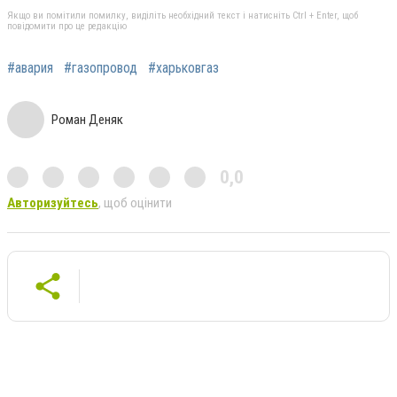
Якщо ви помітили помилку, виділіть необхідний текст і натисніть Ctrl + Enter, щоб
повідомити про це редакцію
#авария
#газопровод
#харьковгаз
Роман Деняк
0,0
Авторизуйтесь
, щоб оцінити