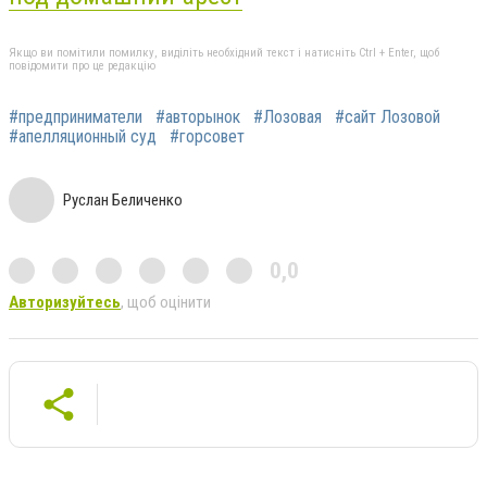
Якщо ви помітили помилку, виділіть необхідний текст і натисніть Ctrl + Enter, щоб
повідомити про це редакцію
#предприниматели
#авторынок
#Лозовая
#сайт Лозовой
#апелляционный суд
#горсовет
Руслан Беличенко
0,0
Авторизуйтесь
, щоб оцінити