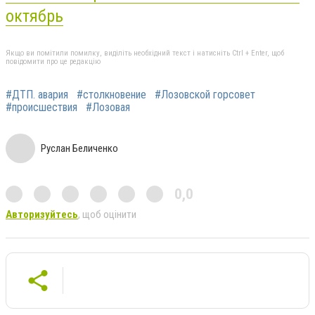
октябрь
Якщо ви помітили помилку, виділіть необхідний текст і натисніть Ctrl + Enter, щоб
повідомити про це редакцію
#ДТП. авария
#столкновение
#Лозовской горсовет
#происшествия
#Лозовая
Руслан Беличенко
0,0
Авторизуйтесь
, щоб оцінити