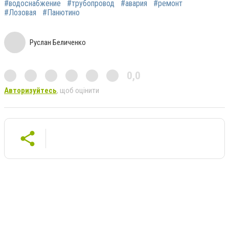
#водоснабжение
#трубопровод
#авария
#ремонт
#Лозовая
#Панютино
Руслан Беличенко
0,0
Авторизуйтесь
, щоб оцінити