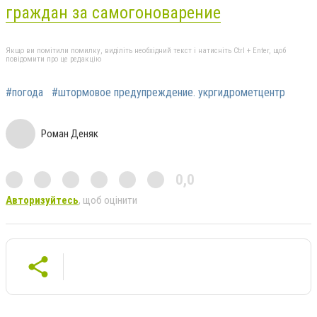
граждан за самогоноварение
Якщо ви помітили помилку, виділіть необхідний текст і натисніть Ctrl + Enter, щоб
повідомити про це редакцію
#погода
#штормовое предупреждение. укргидрометцентр
Роман Деняк
0,0
Авторизуйтесь
, щоб оцінити