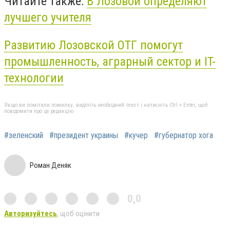
Читайте также:
В Лозовой определяют
лучшего учителя
Развитию Лозовской ОТГ помогут
промышленность, аграрный сектор и IT-
технологии
Якщо ви помітили помилку, виділіть необхідний текст і натисніть Ctrl + Enter, щоб
повідомити про це редакцію
#зеленский
#президент украины
#кучер
#губернатор хога
Роман Деняк
0,0
Авторизуйтесь
, щоб оцінити