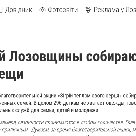
Довідник
Фотозвіти
Реклама у Лоз
ей Лозовщины собира
вещи
благотворительной акции «
Зігрій теплом свого серця
»
соби
енных семей. В целом 296 деткам не хватает одежды, гов
льных служб для семьи, детей и молодежи.
азмера, сезонности принимаются в любом количестве. Глав
 приличным. Думаем, за время благотворительной акции, 