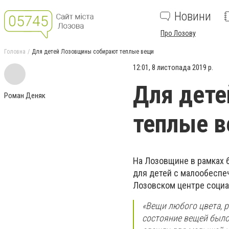
Новини
Про Лозову
Головна
Для детей Лозовщины собирают теплые вещи
12:01, 8 листопада 2019 р.
Для дет
Роман Деняк
теплые 
На Лозовщине в рамках 
для детей с малообеспеч
Лозовском центре социа
«Вещи любого цвета, р
состояние вещей было