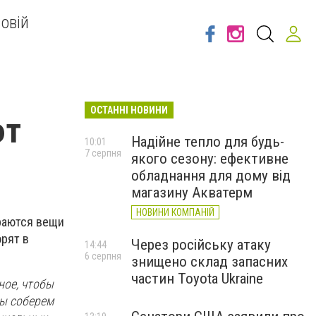
овій
ОСТАННІ НОВИНИ
ют
Надійне тепло для будь-
10:01
7 серпня
якого сезону: ефективне
обладнання для дому від
магазину Акватерм
НОВИНИ КОМПАНІЙ
раются вещи
орят в
Через російську атаку
14:44
6 серпня
знищено склад запасних
частин Toyota Ukraine
ное, чтобы
мы соберем