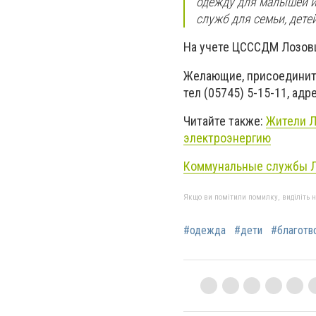
одежду для малышей и 
служб для семьи, дете
На учете ЦСССДМ Лозовщ
Желающие, присоединитс
тел (05745) 5-15-11, адре
Читайте также:
Жители Л
электроэнергию
Коммунальные службы Л
Якщо ви помітили помилку, виділіть нео
#одежда
#дети
#благотв