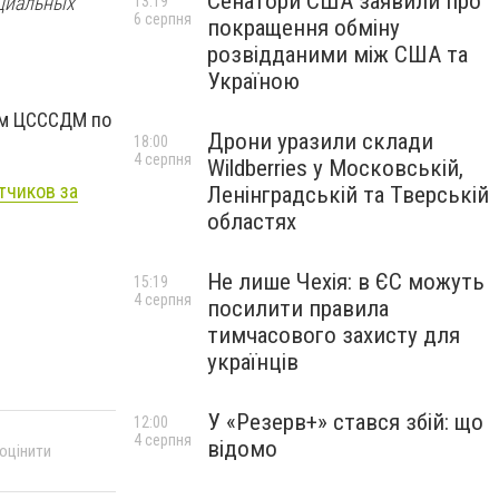
Сенатори США заявили про
оциальных
13:19
6 серпня
покращення обміну
розвідданими між США та
Україною
им ЦСССДМ по
Дрони уразили склади
18:00
4 серпня
Wildberries у Московській,
тчиков за
Ленінградській та Тверській
областях
Не лише Чехія: в ЄС можуть
15:19
4 серпня
посилити правила
тимчасового захисту для
українців
У «Резерв+» стався збій: що
12:00
4 серпня
відомо
 оцінити