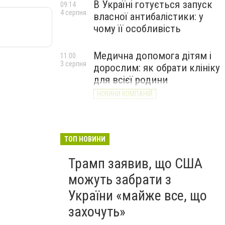
В Україні готується запуск
09:14
4 серпня
власної антибалістики: у
чому її особливість
Медична допомога дітям і
11:00
3 серпня
дорослим: як обрати клініку
для всієї родини
НОВИНИ КОМПАНІЙ
ТОП НОВИНИ
Трамп заявив, що США
можуть забрати з
України «майже все, що
захочуть»