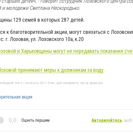
старших детей», - говорит сотрудник Лозовского центра с
й и молодежи Светлана Нескородько.
ины 129 семей в которых 287 детей.
я к благотворительной акции, могут связаться с Лозовск
с: г. Лозовая, ул. Лозовского 10а, к.20
озовой и Харьковщины могут не передавать показания сче
озовой принимают меры к должникам за воду
бхідний текст і натисніть Ctrl + Enter, щоб повідомити про це редакцію
орительная акция
0,0
Оцініть першим
Авторизуйтесь
, щоб