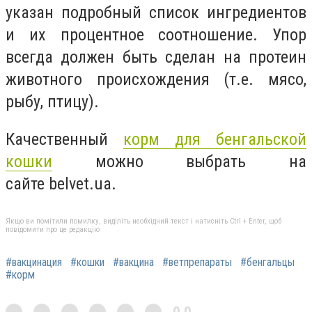
указан подробный список ингредиентов
и их процентное соотношение. Упор
всегда должен быть сделан на протеин
животного происхождения (т.е. мясо,
рыбу, птицу).
Качественный
корм для бенгальской
кошки
можно выбрать на
сайте
belvet.ua
.
Якщо ви помітили помилку, виділіть необхідний текст і натисніть Ctrl + Enter, щоб
повідомити про це редакцію
#вакцинация
#кошки
#вакцина
#ветпрепараты
#бенгальцы
#корм
0,0