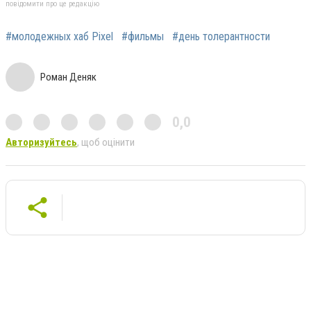
повідомити про це редакцію
#молодежных хаб Pixel
#фильмы
#день толерантности
Роман Деняк
0,0
Авторизуйтесь
, щоб оцінити